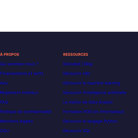
À PROPOS
RESSOURCES
Qui sommes-nous ?
Decoded | Blog
Financements et tarifs
Découvrir n8n
Avis
Découvrir le machine learning
Règlement intérieur
Découvrir l’intelligence artificielle
FAQ
Le métier de Data Analyst
Politique de confidentialité
Formation POEI en informatique
Mentions légales
Découvrir le langage Python
CGU
Découvrir SQL