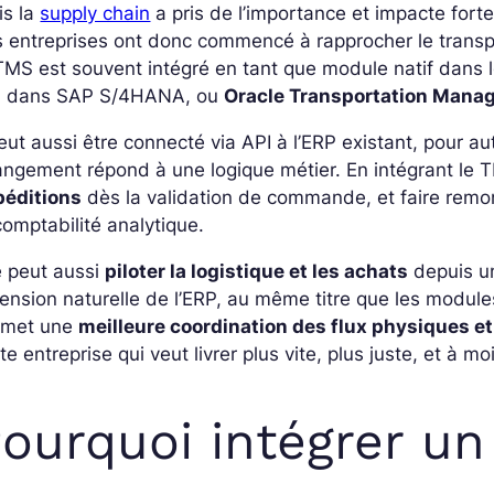
is la
supply chain
a pris de l’importance et impacte for
 entreprises ont donc commencé à rapprocher le transp
TMS est souvent intégré en tant que module natif dans l
M
dans SAP S/4HANA, ou
Oracle Transportation Man
peut aussi être connecté via API à l’ERP existant, pour
ngement répond à une logique métier. En intégrant le TM
péditions
dès la validation de commande, et faire remo
comptabilité analytique.
e peut aussi
piloter la logistique et les achats
depuis un
ension naturelle de l’ERP, au même titre que les module
rmet une
meilleure coordination des flux physiques et
te entreprise qui veut livrer plus vite, plus juste, et à m
ourquoi intégrer u