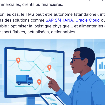
merciales, clients ou financières.
on les cas, le TMS peut être autonome (standalone), in
ns des solutions comme
SAP S/4HANA
,
Oracle Cloud
o
ble : optimiser la logistique physique… et alimenter les
nsport fiables, actualisées, actionnables.