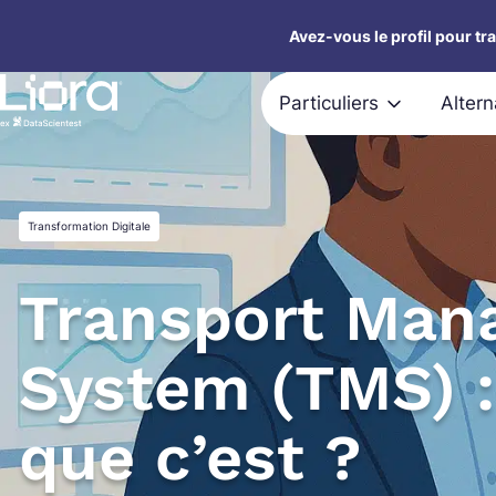
Aller
Avez-vous le profil pour tr
au
contenu
Particuliers
Alter
Transformation Digitale
Transport Man
System (TMS) :
que c’est ?