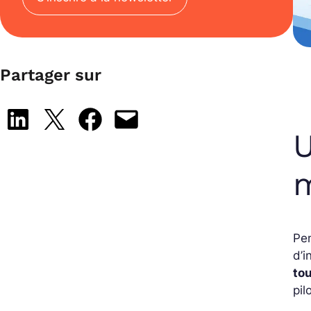
Partager sur
Share on LinkedIn
Share on X
Share on Facebook
Email this Page
U
Pe
d’i
tou
pil