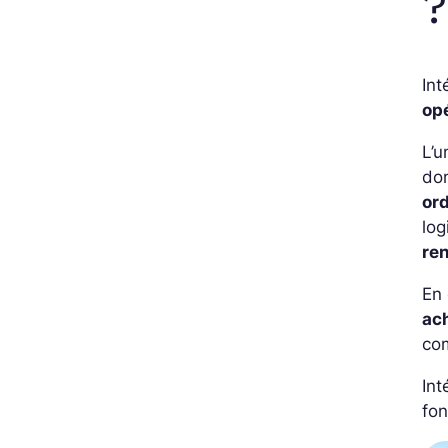
?
Int
op
L’u
do
or
log
re
En 
ac
com
Int
fon