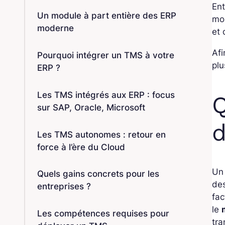
Ent
Un module à part entière des ERP
mor
moderne
et 
Afi
Pourquoi intégrer un TMS à votre
plu
ERP ?
Les TMS intégrés aux ERP : focus
Q
sur SAP, Oracle, Microsoft
d
Les TMS autonomes : retour en
force à l’ère du Cloud
Un 
Quels gains concrets pour les
des
entreprises ?
fac
le
Les compétences requises pour
tra