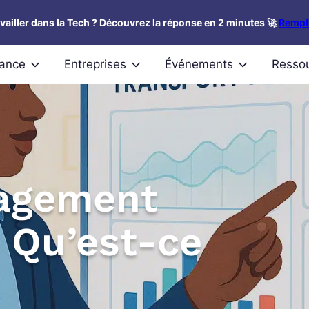
availler dans la Tech ? Découvrez la réponse en 2 minutes 🚀
Rempli
nance
Entreprises
Événements
Resso
agement
 Qu’est-ce