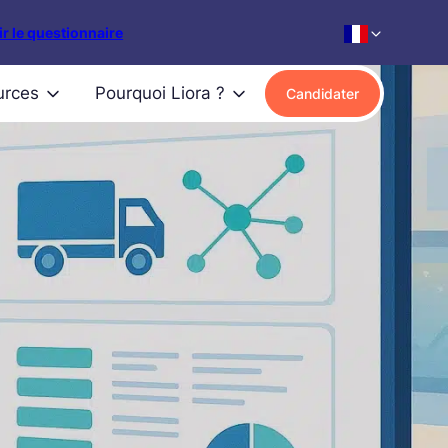
r le questionnaire
urces
Pourquoi Liora ?
Candidater