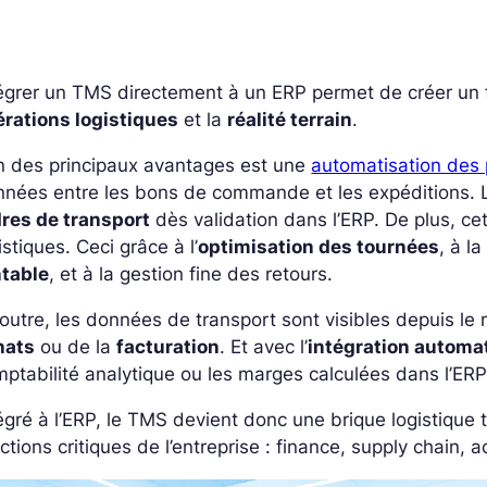
égrer un TMS directement à un ERP permet de créer un f
érations logistiques
et la
réalité terrain
.
n des principaux avantages est une
automatisation des
nnées entre les bons de commande et les expéditions.
dres de transport
dès validation dans l’ERP. De plus, ce
istiques. Ceci grâce à l’
optimisation des tournées
, à l
ntable
, et à la gestion fine des retours.
outre, les données de transport sont visibles depuis l
hats
ou de la
facturation
. Et avec l’
intégration automa
ptabilité analytique ou les marges calculées dans l’ERP,
égré à l’ERP, le TMS devient donc une brique logistique
ctions critiques de l’entreprise : finance, supply chain, 