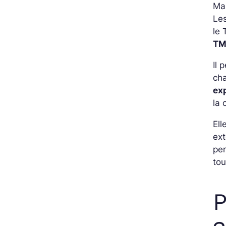
Ma
Les
le 
T
Il 
cha
ex
la 
Ell
ext
pe
tou
P