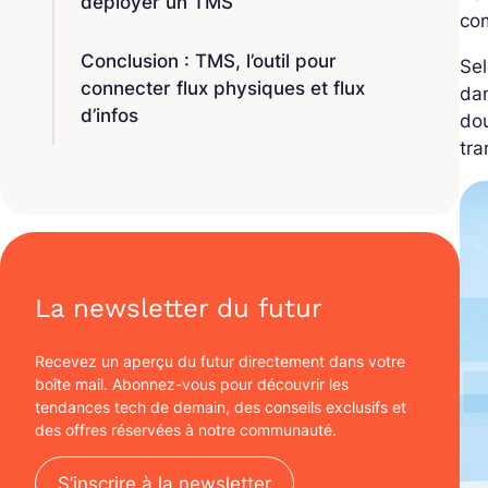
déployer un TMS
com
Conclusion : TMS, l’outil pour
Sel
connecter flux physiques et flux
da
d’infos
dou
tra
La newsletter du futur
Recevez un aperçu du futur directement dans votre
boîte mail. Abonnez-vous pour découvrir les
tendances tech de demain, des conseils exclusifs et
des offres réservées à notre communauté.
S’inscrire à la newsletter