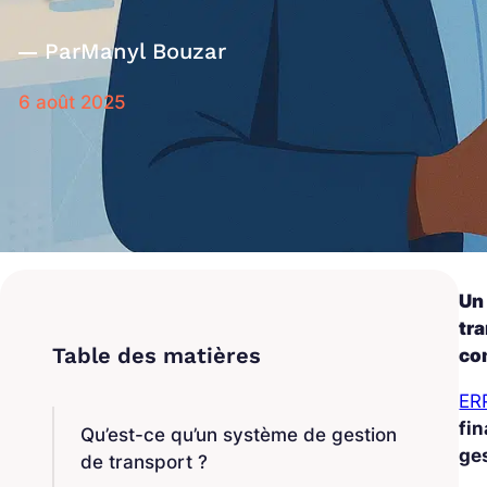
Par
Manyl Bouzar
6 août 2025
Un
tra
com
ER
fi
Qu’est-ce qu’un système de gestion
ge
de transport ?