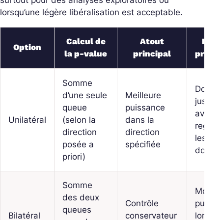
surtout pour des analyses exploratoires ou
lorsqu’une légère libéralisation est acceptable.
Calcul de
Atout
Limi
Option
la p‑value
principal
préca
Somme
Doit ê
d’une seule
Meilleure
justifi
queue
puissance
avant
Unilatéral
(selon la
dans la
regar
direction
direction
les
posée a
spécifiée
donné
priori)
Somme
Moins
des deux
Contrôle
puissa
queues
Bilatéral
conservateur
lorsqu