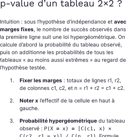
p‑value d’un tableau 2×2 ?
Intuition : sous l’hypothèse d’indépendance et
avec
marges fixes
, le nombre de succès observés dans
la première ligne suit une loi hypergéométrique. On
calcule d’abord la probabilité du tableau observé,
puis on additionne les probabilités de tous les
tableaux « au moins aussi extrêmes » au regard de
l’hypothèse testée.
Fixer les marges
: totaux de lignes r1, r2,
de colonnes c1, c2, et n = r1 + r2 = c1 + c2.
Noter x
l’effectif de la cellule en haut à
gauche.
Probabilité hypergéométrique
du tableau
observé :
P(X = x) = [C(c1, x) ×
C(c2, r1 − x)] / C(n, r1)
. Formule