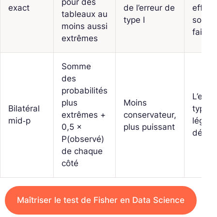
pour des
exact
de l’erreur de
effect
tableaux au
type I
sont t
moins aussi
faible
extrêmes
Somme
des
probabilités
L’erre
plus
Moins
Bilatéral
type I
extrêmes +
conservateur,
mid‑p
légèr
0,5 ×
plus puissant
dépas
P(observé)
de chaque
côté
Maîtriser le test de Fisher en Data Science