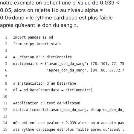
notre exemple on obtient une p-value de 0.039 <
0.05, alors on rejette Ho au niveau alpha =
0.05 donc « le rythme cardiaque est plus faible
après qu’avant le don du sang ».
import pandas as pd
from scipy import stats
# Création d'un dictionnaire
dictionnaire = {'avant_don_du_sang': [78, 101, 77, 75,92,
                'apres_don_du_sang': [84, 80, 67,72,79,77
# Instanciation d'un DataFrame 
df = pd.DataFrame(data = dictionnaire)
#Application du test de wilcoxon 
stats.wilcoxon(df.avant_don_du_sang, df.apres_don_du_sang
#On obtient une pvalue : 0.039 alors on n'accepte pas l'h
#le rythme cardiaque est plus faible après qu'avant le do