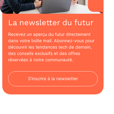
La newsletter du futur
Recevez un aperçu du futur directement
dans votre boîte mail. Abonnez-vous pour
découvrir les tendances tech de demain,
des conseils exclusifs et des offres
réservées à notre communauté.
S’inscrire à la newsletter