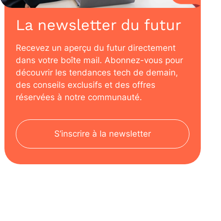
La newsletter du futur
Recevez un aperçu du futur directement
dans votre boîte mail. Abonnez-vous pour
découvrir les tendances tech de demain,
des conseils exclusifs et des offres
réservées à notre communauté.
S’inscrire à la newsletter