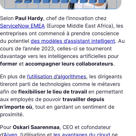
Selon
Paul Hardy
, chef de l’innovation chez
ServiceNow EMEA
(Europe Middle East Africa), les
entreprises ont commencé à prendre conscience
du potentiel
des modèles d’assistant intelligent
. Au
cours de l’année 2023, celles-ci se tourneront
davantage vers les intelligences artificielles pour
former
et
accompagner leurs collaborateurs
.
En plus de
l’utilisation d’algorithmes
, les dirigeants
tireront parti de technologies comme le métavers
afin de
flexibiliser le lieu de travail
en permettant
aux employés de pouvoir
travailler depuis
n’importe où
, tout en gardant un sentiment de
proximité.
Pour
Oskari Saarenmaa
, CEO et cofondateur
d’
Aiven
, l’utilisation et
les avantages du cloud
ne