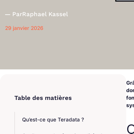
Par
Raphael Kassel
29 janvier 2026
Gr
don
fo
sy
Qu’est-ce que Teradata ?
Q