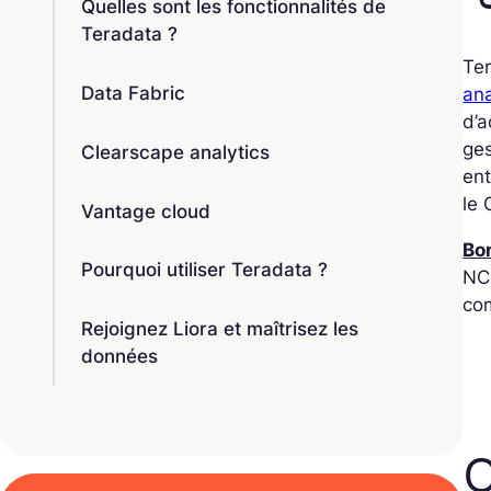
Quelles sont les fonctionnalités de
Teradata ?
Ter
Data Fabric
an
d’a
ges
Clearscape analytics
ent
le
Vantage cloud
Bon
Pourquoi utiliser Teradata ?
NCR
co
Rejoignez Liora et maîtrisez les
données
Q