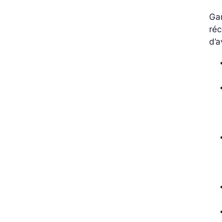
Gar
réc
d’