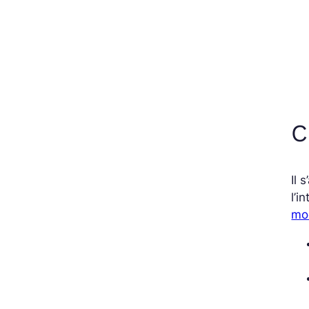
C
Il 
l’i
mo