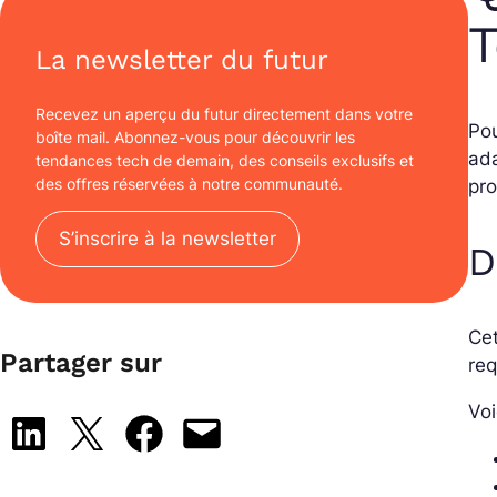
T
La newsletter du futur
Recevez un aperçu du futur directement dans votre
Pou
boîte mail. Abonnez-vous pour découvrir les
ada
tendances tech de demain, des conseils exclusifs et
des offres réservées à notre communauté.
pro
S’inscrire à la newsletter
D
Ce
Partager sur
re
Voi
Share on LinkedIn
Share on X
Share on Facebook
Email this Page