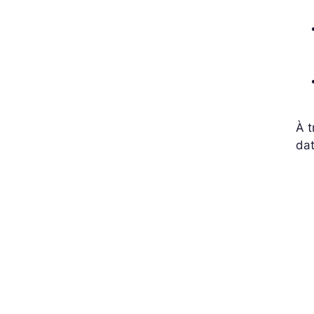
À t
dat