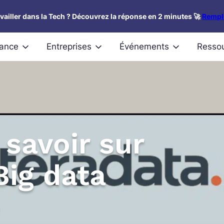
availler dans la Tech ? Découvrez la réponse en 2 minutes 🚀
Rempli
nance
Entreprises
Événements
Resso
 savoir sur
Big data