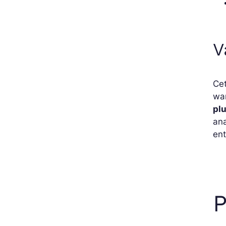
V
Ce
war
pl
ana
ent
P