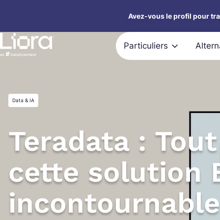
Aller
Avez-vous le profil pour tr
au
contenu
Particuliers
Alter
Data & IA
Teradata : Tout
cette solution 
incontournable