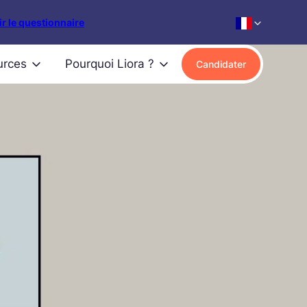
r le questionnaire
urces
Pourquoi Liora ?
Candidater