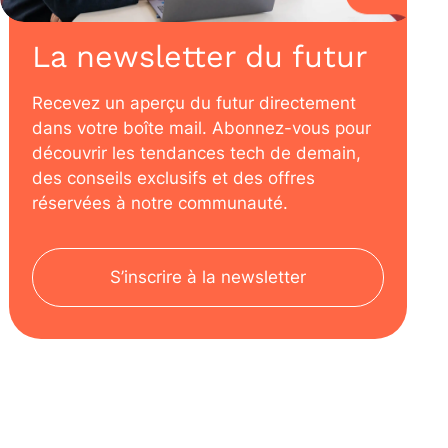
La newsletter du futur
Recevez un aperçu du futur directement
dans votre boîte mail. Abonnez-vous pour
découvrir les tendances tech de demain,
des conseils exclusifs et des offres
réservées à notre communauté.
S’inscrire à la newsletter