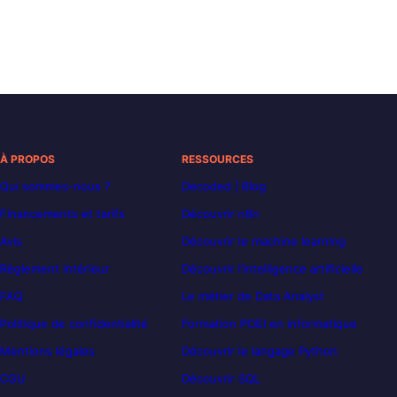
À PROPOS
RESSOURCES
Qui sommes-nous ?
Decoded | Blog
Financements et tarifs
Découvrir n8n
Avis
Découvrir le machine learning
Règlement intérieur
Découvrir l’intelligence artificielle
FAQ
Le métier de Data Analyst
Politique de confidentialité
Formation POEI en informatique
Mentions légales
Découvrir le langage Python
CGU
Découvrir SQL