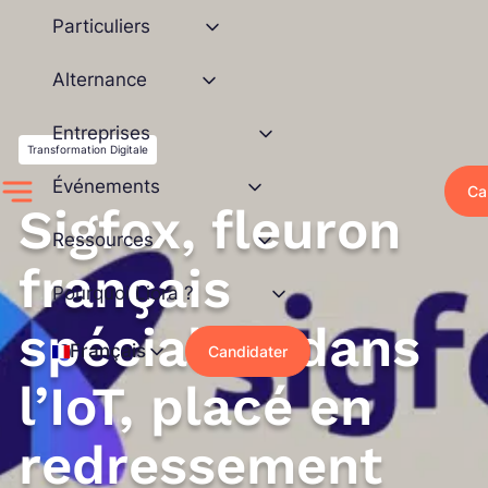
Aller
Particuliers
au
contenu
Alternance
Entreprises
Transformation Digitale
Événements
Ca
Sigfox, fleuron
Ressources
français
Pourquoi Liora ?
spécialisé dans
Français
Candidater
l’IoT, placé en
redressement