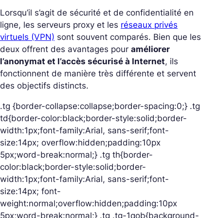
Lorsqu’il s’agit de sécurité et de confidentialité en
ligne, les serveurs proxy et les
réseaux privés
virtuels (VPN)
sont souvent comparés. Bien que les
deux offrent des avantages pour
améliorer
l’anonymat et l’accès sécurisé à Internet
, ils
fonctionnent de manière très différente et servent
des objectifs distincts.
.tg {border-collapse:collapse;border-spacing:0;} .tg
td{border-color:black;border-style:solid;border-
width:1px;font-family:Arial, sans-serif;font-
size:14px; overflow:hidden;padding:10px
5px;word-break:normal;} .tg th{border-
color:black;border-style:solid;border-
width:1px;font-family:Arial, sans-serif;font-
size:14px; font-
weight:normal;overflow:hidden;padding:10px
5px;word-break:normal;} .tg .tg-1qob{background-