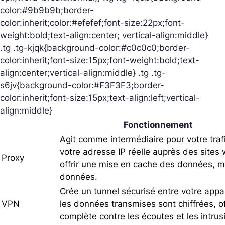
color:#9b9b9b;border-
color:inherit;color:#efefef;font-size:22px;font-
weight:bold;text-align:center; vertical-align:middle}
.tg .tg-kjqk{background-color:#c0c0c0;border-
color:inherit;font-size:15px;font-weight:bold;text-
align:center;vertical-align:middle} .tg .tg-
s6jv{background-color:#F3F3F3;border-
color:inherit;font-size:15px;text-align:left;vertical-
align:middle}
Fonctionnement
Agit comme intermédiaire pour votre traf
votre adresse IP réelle auprès des sites w
Proxy
offrir une mise en cache des données, m
données.
Crée un tunnel sécurisé entre votre appar
VPN
les données transmises sont chiffrées, o
complète contre les écoutes et les intrus