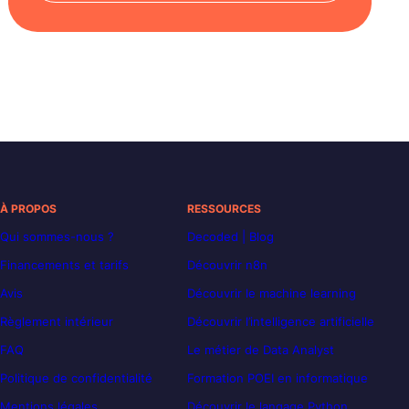
À PROPOS
RESSOURCES
Qui sommes-nous ?
Decoded | Blog
Financements et tarifs
Découvrir n8n
Avis
Découvrir le machine learning
Règlement intérieur
Découvrir l’intelligence artificielle
FAQ
Le métier de Data Analyst
Politique de confidentialité
Formation POEI en informatique
Mentions légales
Découvrir le langage Python