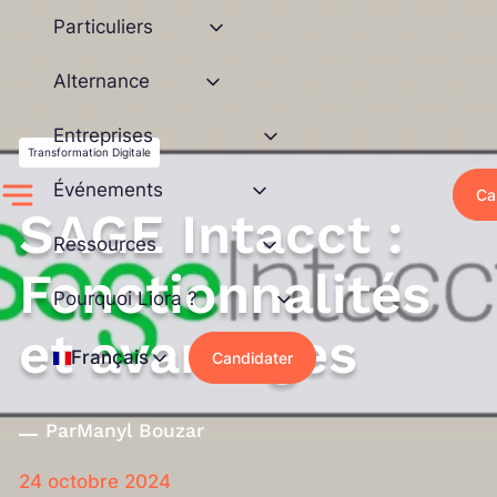
Aller
Particuliers
au
contenu
Alternance
Entreprises
Transformation Digitale
Événements
Ca
SAGE Intacct :
Ressources
Fonctionnalités
Pourquoi Liora ?
et avantages
Français
Candidater
Par
Manyl Bouzar
24 octobre 2024