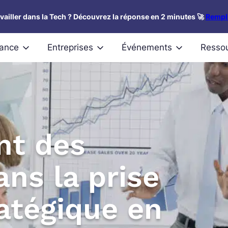
availler dans la Tech ? Découvrez la réponse en 2 minutes 🚀
Rempli
nance
Entreprises
Événements
Resso
nt des
ns la prise
ratégique en