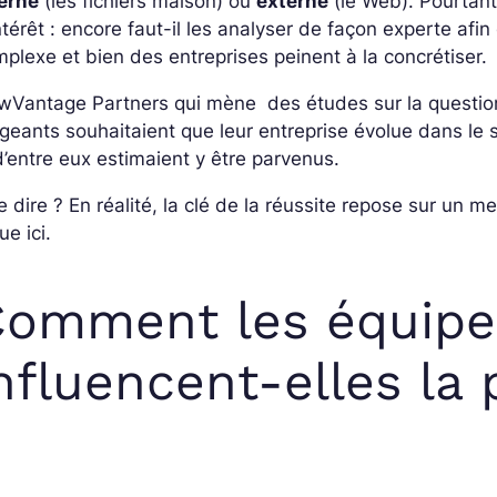
terne
(les fichiers maison) ou
externe
(le Web). Pourtant
ntérêt : encore faut-il les analyser de façon experte afin
plexe et bien des entreprises peinent à la concrétiser.
wVantage Partners qui mène des études sur la questio
igeants souhaitaient que leur entreprise évolue dans le
’entre eux estimaient y être parvenus.
 dire ? En réalité, la clé de la réussite repose sur un m
ue ici.
omment les équipe
nfluencent-elles la 