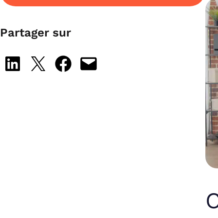
Partager sur
Share on LinkedIn
Share on X
Share on Facebook
Email this Page
C