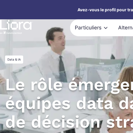
Aller
Avez-vous le profil pour tr
au
contenu
Particuliers
Alter
Data & IA
Le rôle émerge
équipes data da
de décision st