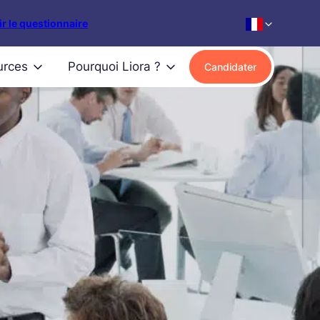
r le questionnaire
urces
Pourquoi Liora ?
Candidater