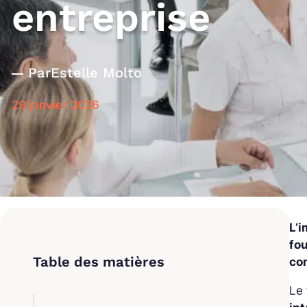
entreprise
Par
Estelle Molto
29 janvier 2026
L’i
fou
com
Le