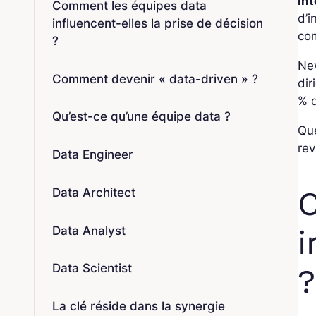
in
Comment les équipes data
d’i
influencent-elles la prise de décision
com
?
Ne
Comment devenir « data-driven » ?
dir
% d
Qu’est-ce qu’une équipe data ?
Que
rev
Data Engineer
C
Data Architect
Data Analyst
i
Data Scientist
?
La clé réside dans la synergie