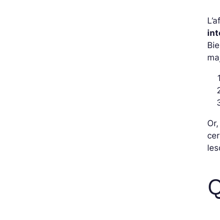
L’a
in
Bie
maj
Or,
cer
les
Q