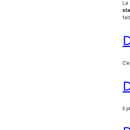
La 
sta
fai
D
C’e
D
Il 