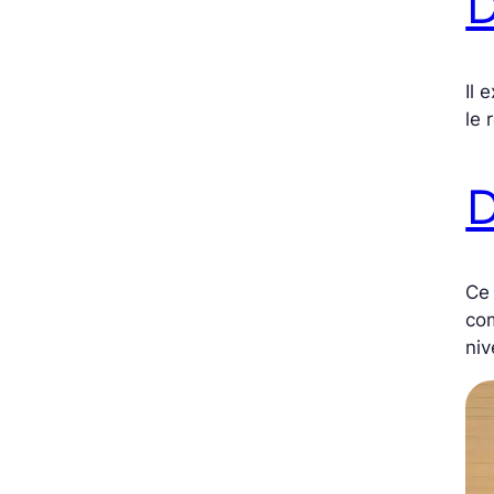
D
Il 
le 
D
Ce 
com
niv