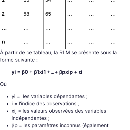
2
58
65
…
…
…
…
…
…
…
…
…
n
…
…
…
…
…
À partir de ce tableau, la RLM se présente sous la
forme suivante :
yi = β0 + β1xi1 +…+ βpxip + ϵi
Où
yi = les variables dépendantes ;
i = l’indice des observations ;
xij = les valeurs observées des variables
indépendantes ;
βp = les paramètres inconnus (également