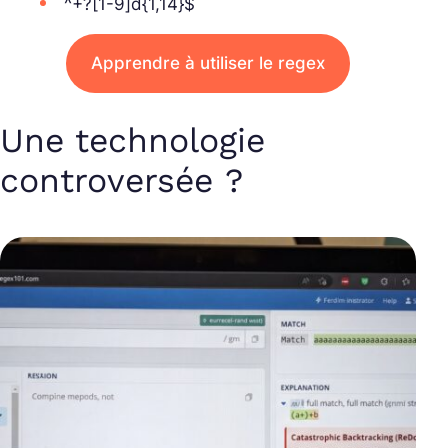
^+?[1-9]d{1,14}$
Apprendre à utiliser le regex
Une technologie
controversée ?