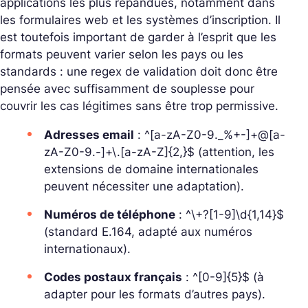
applications les plus répandues, notamment dans
les formulaires web et les systèmes d’inscription. Il
est toutefois important de garder à l’esprit que les
formats peuvent varier selon les pays ou les
standards : une regex de validation doit donc être
pensée avec suffisamment de souplesse pour
couvrir les cas légitimes sans être trop permissive.
Adresses email
:
^[a-zA-Z0-9._%+-]+@[a-
zA-Z0-9.-]+\.[a-zA-Z]{2,}$
(attention, les
extensions de domaine internationales
peuvent nécessiter une adaptation).
Numéros de téléphone
:
^\+?[1-9]\d{1,14}$
(standard E.164, adapté aux numéros
internationaux).
Codes postaux français
:
^[0-9]{5}$
(à
adapter pour les formats d’autres pays).