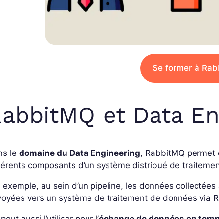
Se former à Ra
abbitMQ et Data En
ns le
domaine du Data Engineering
, RabbitMQ permet d
férents composants d’un système distribué de traiteme
 exemple, au sein d’un pipeline, les données collectées
voyées vers un système de traitement de données via 
peut aussi l’utiliser pour l’
échange de données en temps