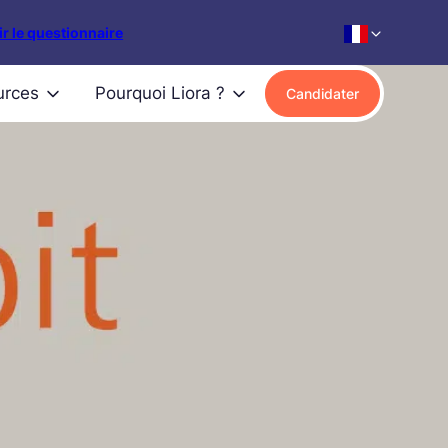
r le questionnaire
urces
Pourquoi Liora ?
Candidater