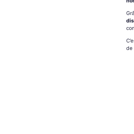
no
Gr
di
com
C’e
de 