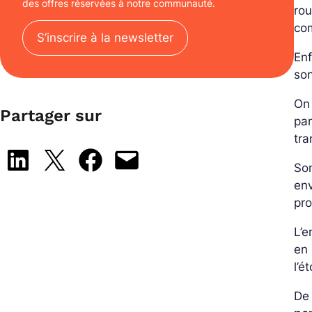
des offres réservées à notre communauté.
rou
co
S’inscrire à la newsletter
Enfi
son
On 
Partager sur
pan
tra
Share on LinkedIn
Share on X
Share on Facebook
Email this Page
Son
env
pr
L’e
en 
l’é
De 