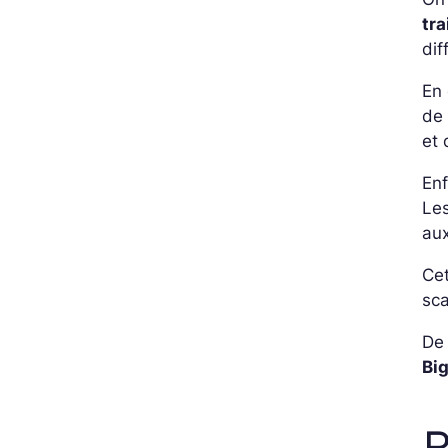
tr
dif
En 
de 
et 
Enf
Les
aux
Cet
sca
De 
Bi
R