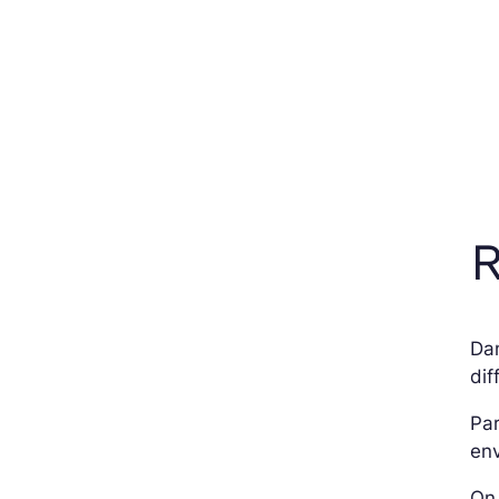
R
Da
dif
Par
en
On 