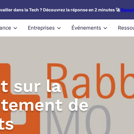
availler dans la Tech ? Découvrez la réponse en 2 minutes 🚀
Rempli
nance
Entreprises
Événements
Resso
t sur la
aitement de
ts