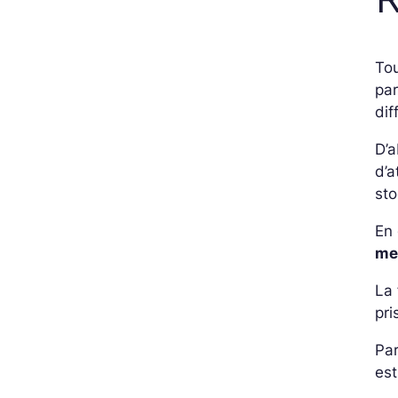
Tou
par
dif
D’
d’a
sto
En
me
La 
pri
Par
est