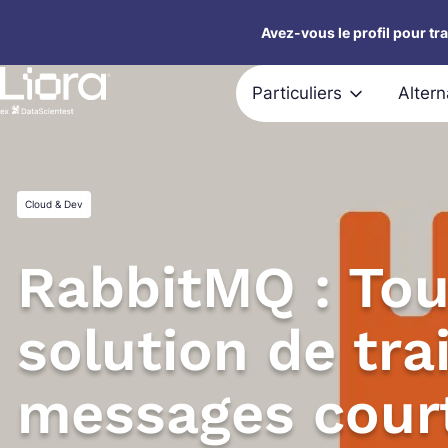
Aller
Avez-vous le profil pour tr
au
contenu
Particuliers
Alter
Cloud & Dev
RabbitMQ : Tou
solution de tr
messages cour