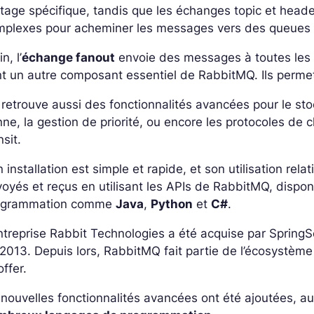
tage spécifique, tandis que les échanges topic et heade
mplexes pour acheminer les messages vers des queues 
n, l’
échange fanout
envoie des messages à toutes les
t un autre composant essentiel de RabbitMQ. Ils perme
retrouve aussi des fonctionnalités avancées pour le s
ne, la gestion de priorité, ou encore les protocoles de
nsit.
 installation est simple et rapide, et son utilisation re
oyés et reçus en utilisant les APIs de RabbitMQ, disp
ogrammation comme
Java
,
Python
et
C#
.
ntreprise Rabbit Technologies a été acquise par Sprin
2013. Depuis lors, RabbitMQ fait partie de l’écosystème
toffer.
nouvelles fonctionnalités avancées ont été ajoutées, a