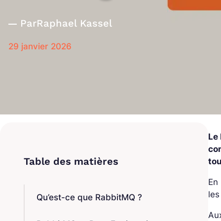
Par
Raphael Kassel
29 janvier 2026
Le
co
tou
En 
les
Qu’est-ce que RabbitMQ ?
Aux