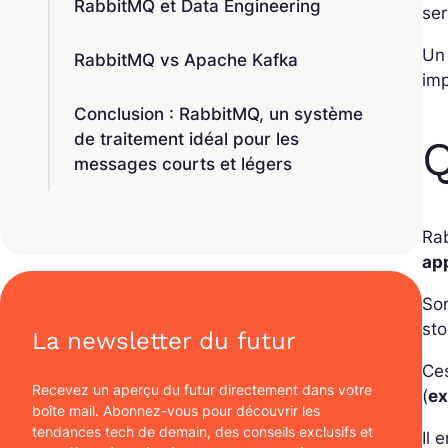
RabbitMQ et Data Engineering
ser
Un 
RabbitMQ vs Apache Kafka
im
Conclusion : RabbitMQ, un système
de traitement idéal pour les
Q
messages courts et légers
Rab
ap
Son
sto
La newsletter du futur
Ces
Recevez un aperçu du futur directement dans votre
(
e
boîte mail. Abonnez-vous pour découvrir les
tendances tech de demain, des conseils exclusifs et
Il 