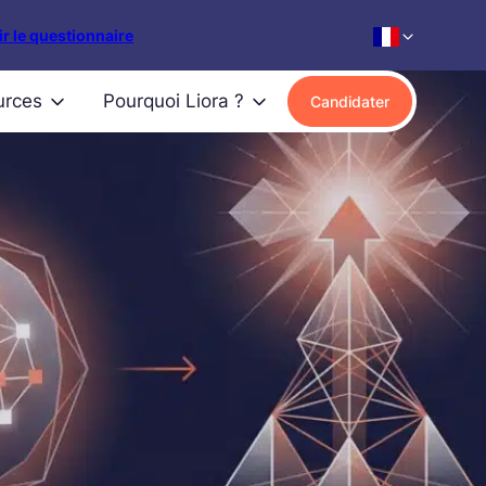
r le questionnaire
urces
Pourquoi Liora ?
Candidater