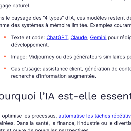
gage naturel.
s le paysage des “4 types” d’IA, ces modèles restent d
mme des systèmes à
mémoire limitée
. Exemples couran
Texte et code:
ChatGPT
,
Claude
,
Gemini
pour rédig
développement.
Image: Midjourney ou des générateurs similaires pou
Cas d’usage: assistance client, génération de cont
recherche d’information augmentée.
ourquoi l’IA est-elle essen
A optimise les processus,
automatise les tâches répétiti
airées. Dans la santé, la finance, l’industrie ou le diverti
ts et ouvre de nouvelles perspectives.