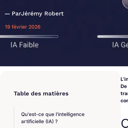
Par
Jérémy Robert
19 février 2026
L’i
De 
tra
con
Qu'est-ce que l'intelligence
Q
artificielle (IA) ?