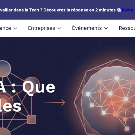
availler dans la Tech ? Découvrez la réponse en 2 minutes 🚀
Rempli
nance
Entreprises
Événements
Resso
A : Que
les
?