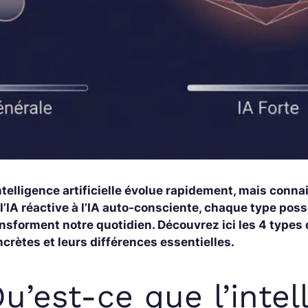
ntelligence artificielle évolue rapidement, mais con
l’IA réactive à l’IA auto-consciente, chaque type po
nsforment notre quotidien. Découvrez ici les 4 types d’
crètes et leurs différences essentielles.
u’est-ce que l’intel