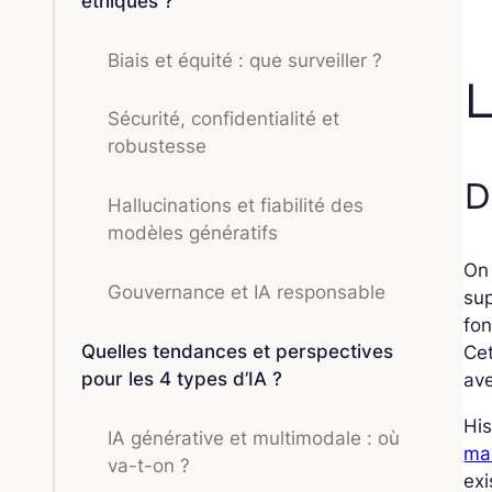
éthiques ?
Biais et équité : que surveiller ?
L
Sécurité, confidentialité et
robustesse
D
Hallucinations et fiabilité des
modèles génératifs
On 
Gouvernance et IA responsable
sup
fon
Quelles tendances et perspectives
Cet
pour les 4 types d’IA ?
ave
His
IA générative et multimodale : où
mac
va-t-on ?
exi