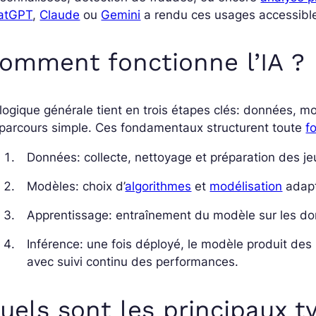
atGPT
,
Claude
ou
Gemini
a rendu ces usages accessibl
omment fonctionne l’IA ?
logique générale tient en trois étapes clés: données, mod
parcours simple. Ces fondamentaux structurent toute
f
Données: collecte, nettoyage et préparation des j
Modèles: choix d’
algorithmes
et
modélisation
adapt
Apprentissage: entraînement du modèle sur les don
Inférence: une fois déployé, le modèle produit des 
avec suivi continu des performances.
uels sont les principaux t