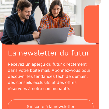
La newsletter du futur
Recevez un aperçu du futur directement
dans votre boîte mail. Abonnez-vous pour
découvrir les tendances tech de demain,
des conseils exclusifs et des offres
réservées à notre communauté.
S’inscrire à la newsletter