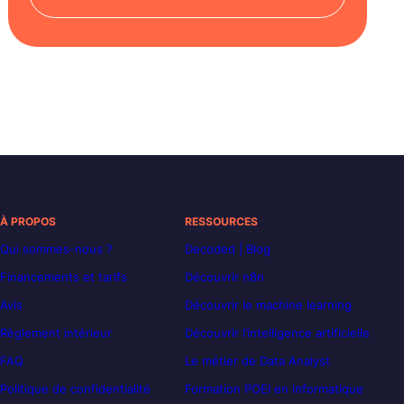
À PROPOS
RESSOURCES
Qui sommes-nous ?
Decoded | Blog
Financements et tarifs
Découvrir n8n
Avis
Découvrir le machine learning
Règlement intérieur
Découvrir l’intelligence artificielle
FAQ
Le métier de Data Analyst
Politique de confidentialité
Formation POEI en informatique