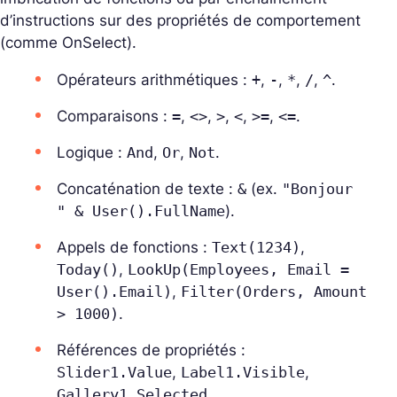
d’instructions sur des propriétés de comportement
(comme OnSelect).
Opérateurs arithmétiques :
+
,
-
,
*
,
/
,
^
.
Comparaisons :
=
,
<>
,
>
,
<
,
>=
,
<=
.
Logique :
And
,
Or
,
Not
.
Concaténation de texte :
&
(ex.
"Bonjour
" & User().FullName
).
Appels de fonctions :
Text(1234)
,
Today()
,
LookUp(Employees, Email =
User().Email)
,
Filter(Orders, Amount
> 1000)
.
Références de propriétés :
Slider1.Value
,
Label1.Visible
,
Gallery1.Selected
.