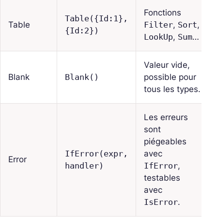
Fonctions
Table({Id:1},
Table
Filter
,
Sort
,
{Id:2})
LookUp
,
Sum
…
Valeur vide,
Blank
Blank()
possible pour
tous les types.
Les erreurs
sont
piégeables
IfError(expr,
avec
Error
handler)
IfError
,
testables
avec
IsError
.