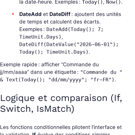
la date‑heure. Exemples :
Today()
,
Now()
.
DateAdd
et
DateDiff
: ajoutent des unités
de temps et calculent des écarts.
Exemples :
DateAdd(Today(); 7;
TimeUnit.Days)
,
DateDiff(DateValue("2026-06-01");
Today(); TimeUnit.Days)
.
Exemple rapide : afficher “Commande du
jj/mm/aaaa” dans une étiquette :
"Commande du "
& Text(Today(); "dd/mm/yyyy"; "fr-FR")
.
Logique et comparaison (If,
Switch, IsMatch)
Les fonctions conditionnelles pilotent l’interface et
la validation.
If
évalue des conditions simples,