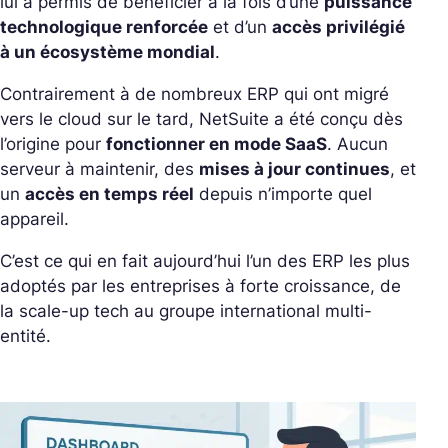
lui a permis de bénéficier à la fois d’une
puissance
technologique renforcée
et d’un
accès privilégié
à un écosystème mondial
.
Contrairement à de nombreux ERP qui ont migré
vers le cloud sur le tard, NetSuite a été conçu dès
l’origine pour
fonctionner en mode SaaS
.
Aucun
serveur à maintenir, des
mises à jour continues
, et
un
accès en temps réel
depuis n’importe quel
appareil.
C’est ce qui en fait aujourd’hui l’un des ERP les plus
adoptés par les entreprises à forte croissance, de
la scale-up tech au groupe international multi-
entité.