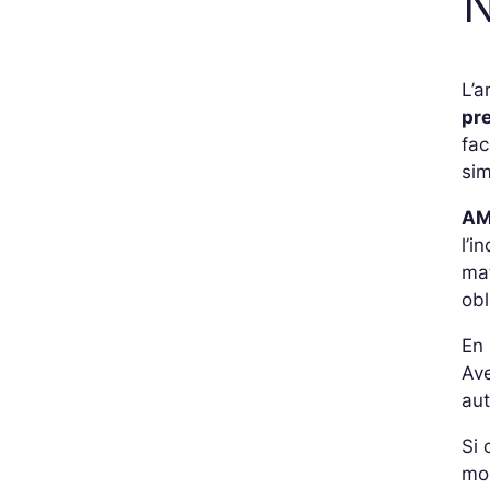
N
L’a
pr
fac
sim
A
l’i
mat
obl
En 
Ave
aut
Si 
mo