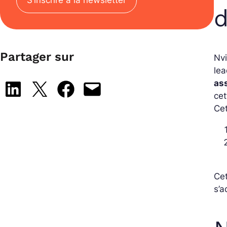
S’inscrire à la newsletter
d
Partager sur
Nvi
lea
as
Share on LinkedIn
Share on X
Share on Facebook
Email this Page
cet
Cet
Cet
s’a