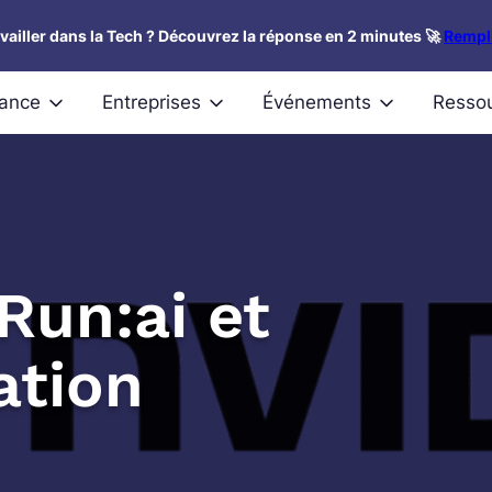
availler dans la Tech ? Découvrez la réponse en 2 minutes 🚀
Rempli
nance
Entreprises
Événements
Resso
Run:ai et
ation