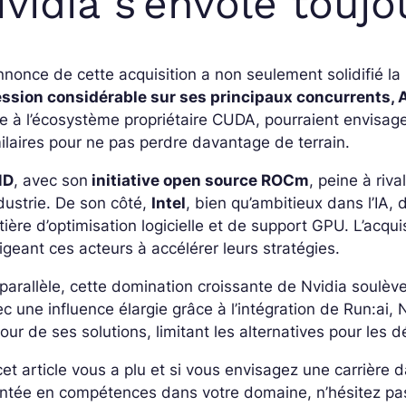
vidia s’envole toujo
nnonce de cette acquisition a non seulement solidifié l
ession considérable sur ses principaux concurrents, 
e à l’écosystème propriétaire CUDA, pourraient envisage
ilaires pour ne pas perdre davantage de terrain.
MD
, avec son
initiative open source ROCm
, peine à riv
ndustrie. De son côté,
Intel
, bien qu’ambitieux dans l’IA,
ière d’optimisation logicielle et de support GPU. L’acqui
igeant ces acteurs à accélérer leurs stratégies.
parallèle, cette domination croissante de Nvidia soulèv
c une influence élargie grâce à l’intégration de Run:ai, 
our de ses solutions, limitant les alternatives pour les 
cet article vous a plu et si vous envisagez une carrière
ntée en compétences dans votre domaine, n’hésitez pa