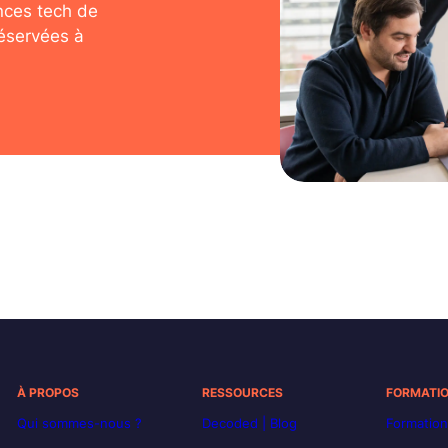
nces tech de
réservées à
À PROPOS
RESSOURCES
FORMATI
Qui sommes-nous ?
Decoded | Blog
Formation