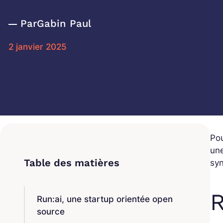
Par
Gabin Paul
2 janvier 2025
Pou
une
syn
R
Run:ai, une startup orientée open
source