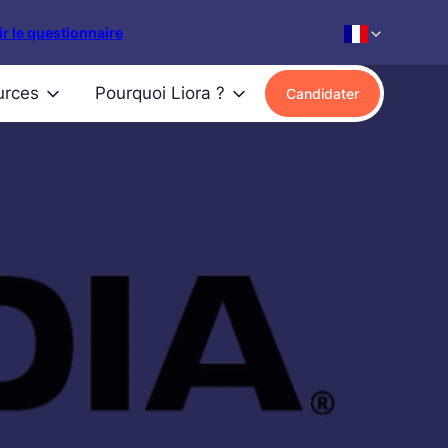
r le questionnaire
urces
Pourquoi Liora ?
Candidater