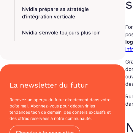
s
Nvidia prépare sa stratégie
d’intégration verticale
Fon
Nvidia s’envole toujours plus loin
pos
log
inf
Gr
dom
ouv
des
La newsletter du futur
Run
Recevez un aperçu du futur directement dans votre
dan
boîte mail. Abonnez-vous pour découvrir les
tendances tech de demain, des conseils exclusifs et
des offres réservées à notre communauté.
N