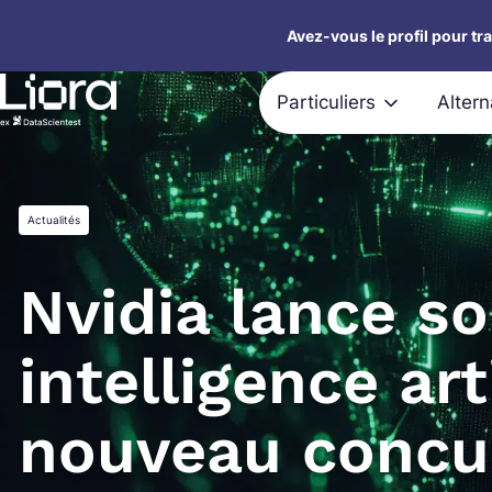
Aller
Avez-vous le profil pour tr
au
contenu
Particuliers
Alter
Actualités
Nvidia lance s
intelligence art
nouveau concu