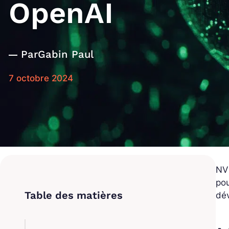
OpenAI
Par
Gabin Paul
7 octobre 2024
NVI
pou
dév