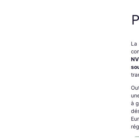
P
La 
com
NV
so
tra
Out
une
à g
dés
Eur
rég