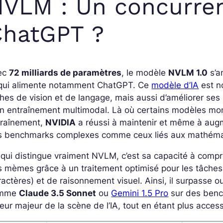
VLM : Un concurren
ChatGPT ?
ec
72 milliards de paramètres
, le modèle
NVLM 1.0
s’a
 qui alimente notamment ChatGPT. Ce
modèle d’IA
est n
hes de vision et de langage, mais aussi d’améliorer ses
n entraînement multimodal. Là où certains modèles mont
traînement,
NVIDIA
a réussi à maintenir et même à aug
s benchmarks complexes comme ceux liés aux mathéma
qui distingue vraiment NVLM, c’est sa capacité à com
 mèmes grâce à un traitement optimisé pour les tâches
actères) et de raisonnement visuel. Ainsi, il surpass
omme
Claude 3.5 Sonnet
ou
Gemini 1.5 Pro
sur des benc
eur majeur de la scène de l’IA, tout en étant plus acce