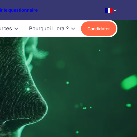
r le questionnaire
urces
Pourquoi Liora ?
Candidater