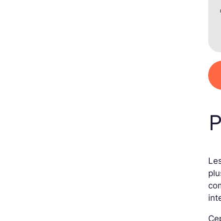
P
Les
plu
com
int
Ce