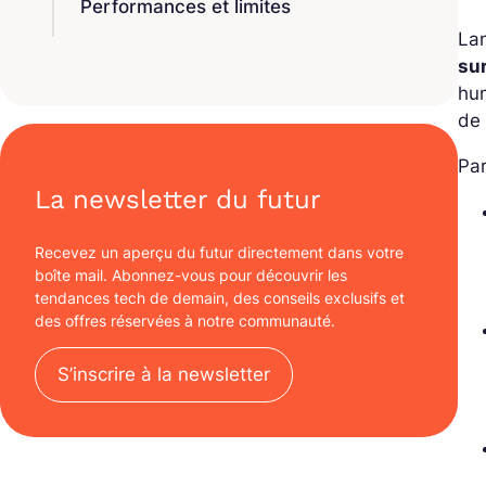
Performances et limites
La
su
hum
de
Par
La newsletter du futur
Recevez un aperçu du futur directement dans votre
boîte mail. Abonnez-vous pour découvrir les
tendances tech de demain, des conseils exclusifs et
des offres réservées à notre communauté.
S’inscrire à la newsletter