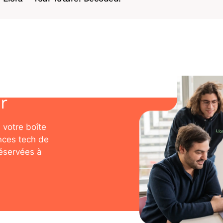
r
 votre boîte
nces tech de
réservées à