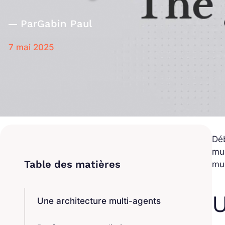
Par
Gabin Paul
7 mai 2025
Déb
mul
mul
U
Une architecture multi-agents