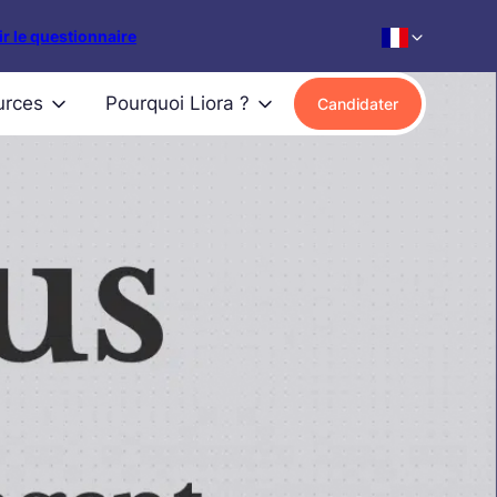
r le questionnaire
urces
Pourquoi Liora ?
Candidater