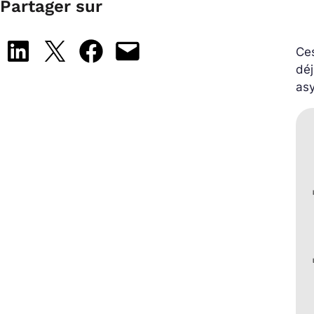
Partager sur
Share on LinkedIn
Share on X
Share on Facebook
Email this Page
Ces
dé
asy