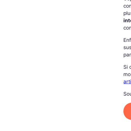
co
plu
in
co
Enf
sus
par
Si 
mo
art
So