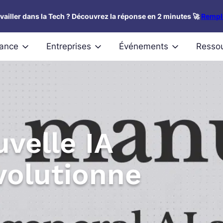
availler dans la Tech ? Découvrez la réponse en 2 minutes 🚀
Rempli
nance
Entreprises
Événements
Resso
velle IA
volutionne