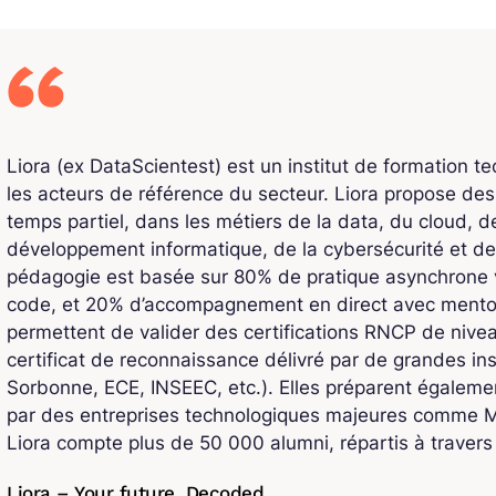
Liora (ex DataScientest) est un institut de formation t
les acteurs de référence du secteur. Liora propose de
temps partiel, dans les métiers de la data, du cloud, de l
développement informatique, de la cybersécurité et de
pédagogie est basée sur 80% de pratique asynchrone v
code, et 20% d’accompagnement en direct avec mentors
permettent de valider des certifications RNCP de niv
certificat de reconnaissance délivré par de grandes ins
Sorbonne, ECE, INSEEC, etc.). Elles préparent également
par des entreprises technologiques majeures comme Mi
Liora compte plus de 50 000 alumni, répartis à traver
Liora – Your future. Decoded.