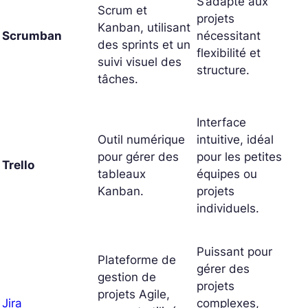
S’adapte aux
Scrum et
projets
Kanban, utilisant
Scrumban
nécessitant
des sprints et un
flexibilité et
suivi visuel des
structure.
tâches.
Interface
Outil numérique
intuitive, idéal
pour gérer des
pour les petites
Trello
tableaux
équipes ou
Kanban.
projets
individuels.
Puissant pour
Plateforme de
gérer des
gestion de
projets
projets Agile,
Jira
complexes,