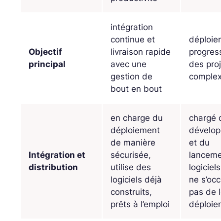
intégration
continue et
déploie
Objectif
livraison rapide
progres
principal
avec une
des pro
gestion de
comple
bout en bout
en charge du
chargé 
déploiement
dévelo
de manière
et du
Intégration et
sécurisée,
lanceme
distribution
utilise des
logiciel
logiciels déjà
ne s’oc
construits,
pas de 
prêts à l’emploi
déploie