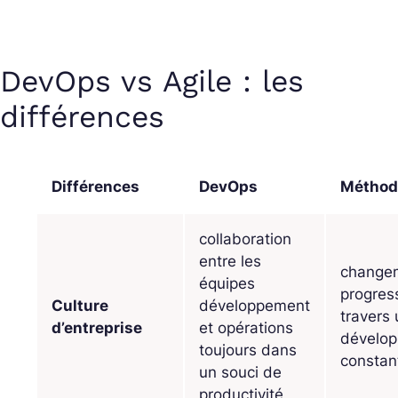
DevOps vs Agile : les
différences
Différences
DevOps
Méthod
collaboration
entre les
change
équipes
progress
Culture
développement
travers 
d’entreprise
et opérations
dévelo
toujours dans
constan
un souci de
productivité