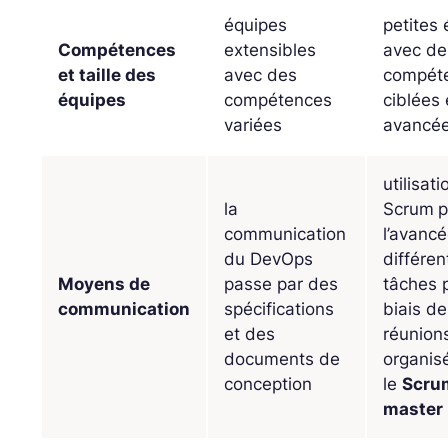
équipes
petites
Compétences
extensibles
avec de
et taille des
avec des
compét
équipes
compétences
ciblées 
variées
avancé
utilisat
la
Scrum
p
communication
l’avanc
du DevOps
différen
Moyens de
passe par des
tâches p
communication
spécifications
biais de
et des
réunion
documents de
organis
conception
le
Scru
master