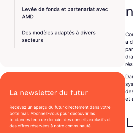
n
Levée de fonds et partenariat avec
AMD
Des modèles adaptés à divers
Con
secteurs
a 
pa
dra
rés
Dan
sys
de
La newsletter du futur
et
Recevez un aperçu du futur directement dans votre
boîte mail. Abonnez-vous pour découvrir les
L
tendances tech de demain, des conseils exclusifs et
des offres réservées à notre communauté.