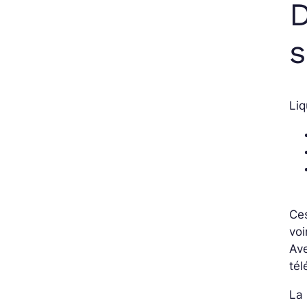
D
s
Li
Ces
voi
Ave
té
La 