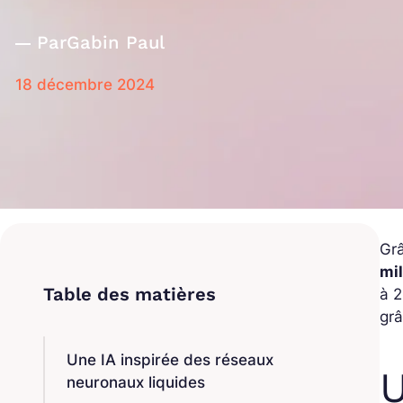
Par
Gabin Paul
18 décembre 2024
Grâ
mil
à 2
gr
Une IA inspirée des réseaux
U
neuronaux liquides