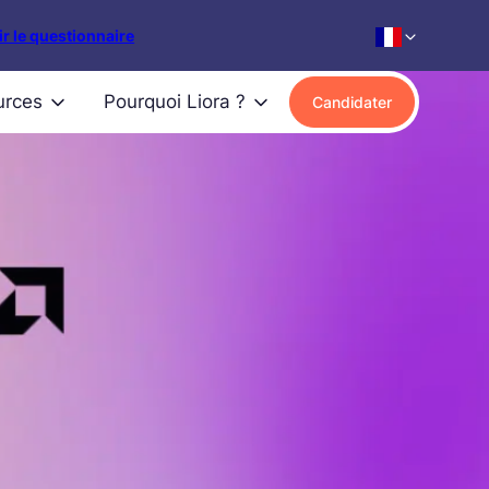
r le questionnaire
urces
Pourquoi Liora ?
Candidater