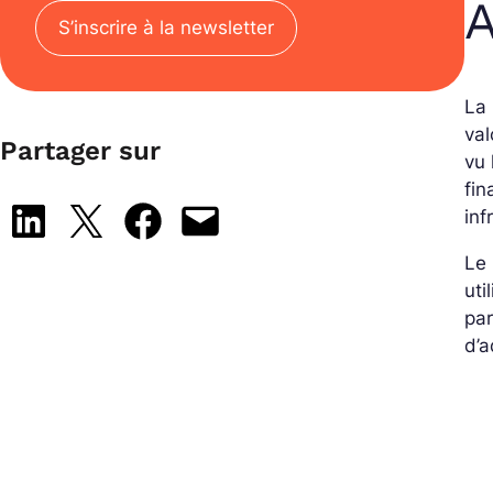
S’inscrire à la newsletter
La 
val
Partager sur
vu 
fin
Share on LinkedIn
Share on X
Share on Facebook
Email this Page
inf
Le 
uti
par
d’a