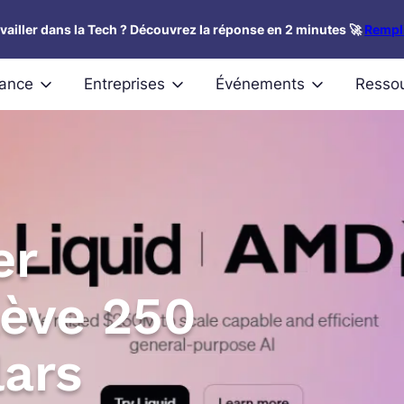
availler dans la Tech ? Découvrez la réponse en 2 minutes 🚀
Rempli
nance
Entreprises
Événements
Resso
er
 lève 250
lars