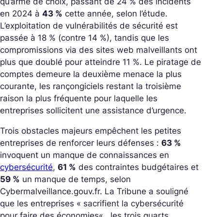
qu’arme de choix, passant de 24 % des incidents
en 2024 à
43 %
cette année, selon l’étude.
L’exploitation de vulnérabilités de sécurité est
passée à 18 % (contre 14 %), tandis que les
compromissions via des sites web malveillants ont
plus que doublé pour atteindre 11 %. Le piratage de
comptes demeure la deuxième menace la plus
courante, les rançongiciels restant la troisième
raison la plus fréquente pour laquelle les
entreprises sollicitent une assistance d’urgence.
Trois obstacles majeurs empêchent les petites
entreprises de renforcer leurs défenses :
63 %
invoquent un manque de connaissances en
cybersécurité
,
61 %
des contraintes budgétaires et
59 %
un manque de temps, selon
Cybermalveillance.gouv.fr. La Tribune a souligné
que les entreprises «
sacrifient la cybersécurité
pour faire des économies
« , les trois quarts