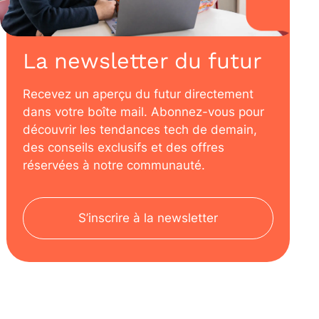
La newsletter du futur
Recevez un aperçu du futur directement
dans votre boîte mail. Abonnez-vous pour
découvrir les tendances tech de demain,
des conseils exclusifs et des offres
réservées à notre communauté.
S’inscrire à la newsletter