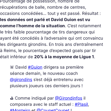
Pourcentage de possession, nombre de
récupérations de balle, nombre de centres,
occasions concédées… tout y est passé. Résultat :
les données ont parlé et David Guion est vu
comme l’homme de la situation
. C’est notamment
le très faible pourcentage de tirs dangereux qui
ayant été concédés à l’adversaire qui ont convaincu
les dirigeants girondins. En trois ans d’entraînement
à Reims, le pourcentage d’expected goals par tir
était inférieur de
20% à la moyenne de Ligue 1
.
🚨 David
#Guion
dirigera sa première
séance demain, le nouveau coach
@girondins
s’est déjà entretenu avec
plusieurs joueurs ces derniers jours !
⛳️ Comme indiqué par
@Girondinfos
il
composera avec le staff actuel :
#Plasil
,
#Monteiro
et
@CoupetCoupet
!