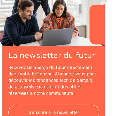
La newsletter du futur
Recevez un aperçu du futur directement
dans votre boîte mail. Abonnez-vous pour
découvrir les tendances tech de demain,
des conseils exclusifs et des offres
réservées à notre communauté.
S’inscrire à la newsletter