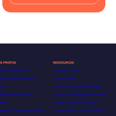
À PROPOS
RESSOURCES
Qui sommes-nous ?
Decoded | Blog
Financements et tarifs
Découvrir n8n
Avis
Découvrir le machine learning
Règlement intérieur
Découvrir l’intelligence artificielle
FAQ
Le métier de Data Analyst
Politique de confidentialité
Formation POEI en informatique