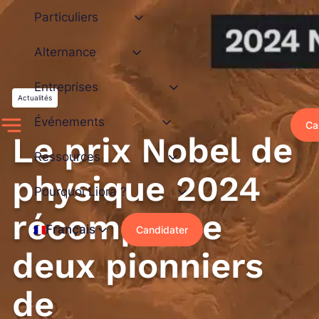
Aller
Particuliers
au
contenu
Alternance
Entreprises
Actualités
Événements
Ca
Le prix Nobel de
Ressources
physique 2024
Pourquoi Liora ?
récompense
Français
Candidater
deux pionniers
de