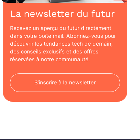
La newsletter du futur
Recevez un aperçu du futur directement
dans votre boîte mail. Abonnez-vous pour
découvrir les tendances tech de demain,
des conseils exclusifs et des offres
réservées à notre communauté.
S’inscrire à la newsletter