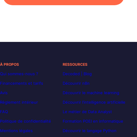
À PROPOS
RESSOURCES
Qui sommes-nous ?
Decoded | Blog
Financements et tarifs
Découvrir n8n
Avis
Découvrir le machine learning
Règlement intérieur
Découvrir l’intelligence artificielle
FAQ
Le métier de Data Analyst
Politique de confidentialité
Formation POEI en informatique
Mentions légales
Découvrir le langage Python