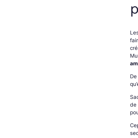
p
Le
fai
cré
Mu
am
De 
qu’
Sa
de 
pou
Cep
sec