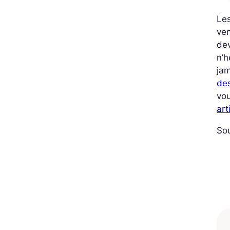
Les
ve
dev
n’h
jam
de
vou
art
So