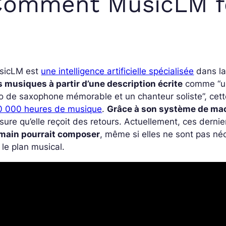
Comment MusicLM fo
sicLM est
une intelligence artificielle spécialisée
dans la
 musiques à partir d’une description écrite
comme “un
o de saxophone mémorable et un chanteur soliste”, cett
0 000 heures de musique
.
Grâce à son système de mac
ure qu’elle reçoit des retours. Actuellement, ces derni
main pourrait composer
, même si elles ne sont pas né
 le plan musical.