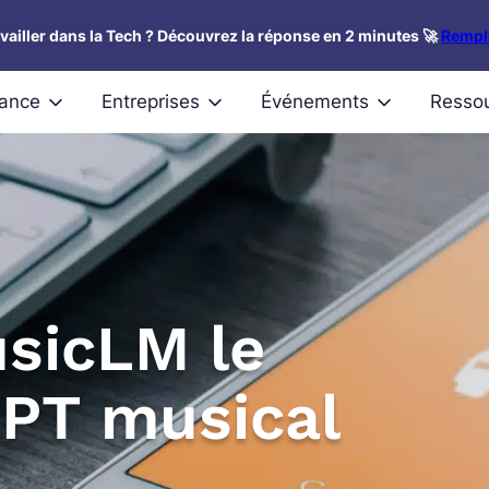
availler dans la Tech ? Découvrez la réponse en 2 minutes 🚀
Rempli
nance
Entreprises
Événements
Resso
usicLM le
PT musical