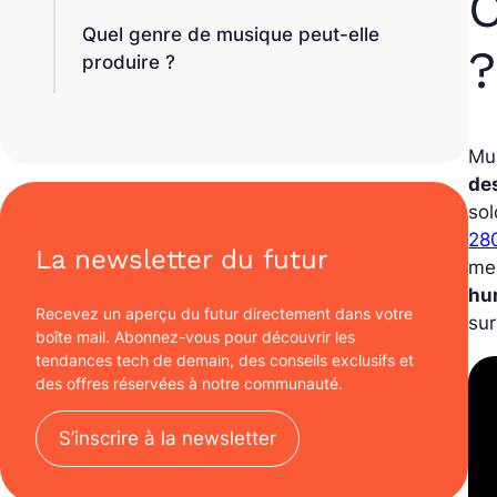
Quel genre de musique peut-elle
?
produire ?
Mu
des
sol
28
La newsletter du futur
mes
hu
Recevez un aperçu du futur directement dans votre
sur
boîte mail. Abonnez-vous pour découvrir les
tendances tech de demain, des conseils exclusifs et
des offres réservées à notre communauté.
S’inscrire à la newsletter