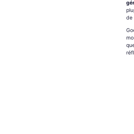
gé
plu
de 
Goo
mo
qu
ré