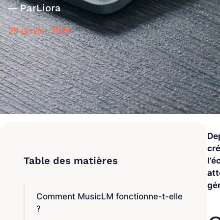
Par
Liora
29 janvier 2026
De
cr
l’é
at
gé
Comment MusicLM fonctionne-t-elle
?