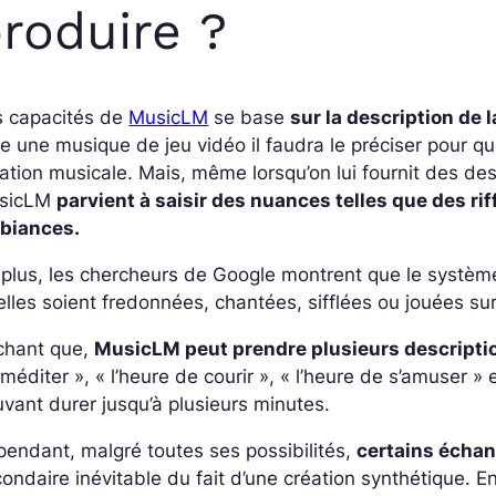
roduire ?
s capacités de
MusicLM
se base
sur la description de 
re une musique de jeu vidéo il faudra le préciser pour que
ation musicale. Mais, même lorsqu’on lui fournit des de
sicLM
parvient à saisir des nuances telles que des ri
biances.
plus, les chercheurs de Google montrent que le systè
elles soient fredonnées, chantées, sifflées ou jouées su
chant que,
MusicLM peut prendre plusieurs descriptio
méditer », « l’heure de courir », « l’heure de s’amuser » 
vant durer jusqu’à plusieurs minutes.
endant, malgré toutes ses possibilités,
certains échan
ondaire inévitable du fait d’une création synthétique. E