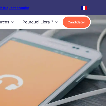
r le questionnaire
urces
Pourquoi Liora ?
Candidater