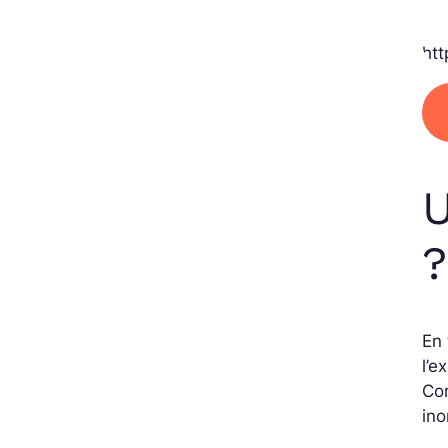
ht
U
?
En 
l’e
Co
ino