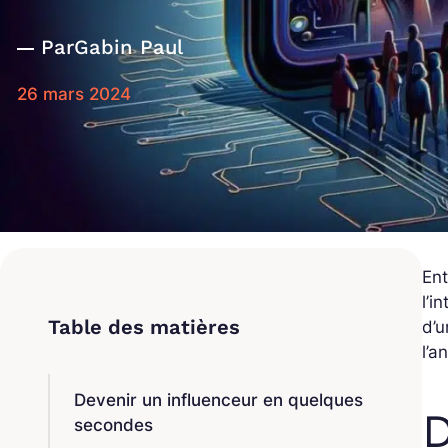
Par
Gabin Paul
26 mars 2024
Ent
l’i
d’u
l’a
Devenir un influenceur en quelques
D
secondes