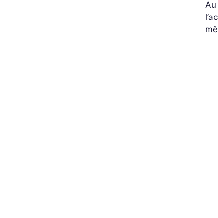
Au 
l’a
mêm