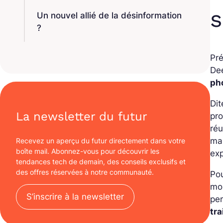
Un nouvel allié de la désinformation
?
Pr
Dee
ph
Dit
La newsletter du futur
pr
réu
ma
Recevez un aperçu du futur directement dans votre
boîte mail. Abonnez-vous pour découvrir les
exp
tendances tech de demain, des conseils exclusifs et
des offres réservées à notre communauté.
Pou
mou
S’inscrire à la newsletter
per
tra