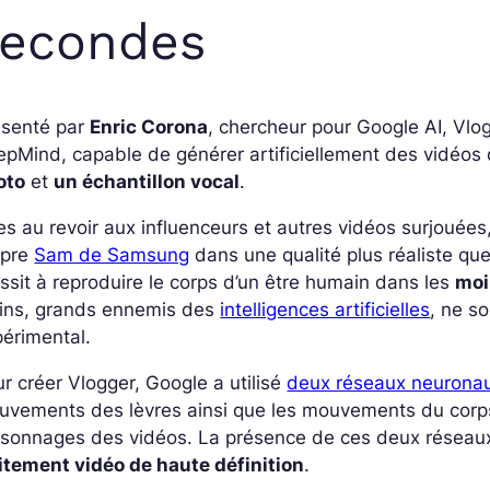
secondes
ésenté par
Enric Corona
, chercheur pour Google AI, Vlo
pMind, capable de générer artificiellement des vidéos
oto
et
un échantillon vocal
.
es au revoir aux influenceurs et autres vidéos surjouées,
opre
Sam de Samsung
dans une qualité plus réaliste que
ssit à reproduire le corps d’un être humain dans les
moi
ins, grands ennemis des
intelligences artificielles
, ne s
érimental.
r créer Vlogger, Google a utilisé
deux réseaux neurona
vements des lèvres ainsi que les mouvements du corps
sonnages des vidéos. La présence de ces deux réseaux 
itement vidéo de haute définition
.