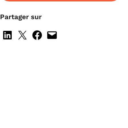
Partager sur
Share on LinkedIn
Share on X
Share on Facebook
Email this Page