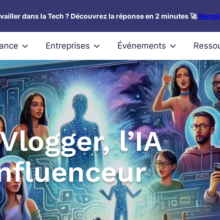
availler dans la Tech ? Découvrez la réponse en 2 minutes 🚀
Rempli
nance
Entreprises
Événements
Resso
Vlogger, l’IA
influenceur