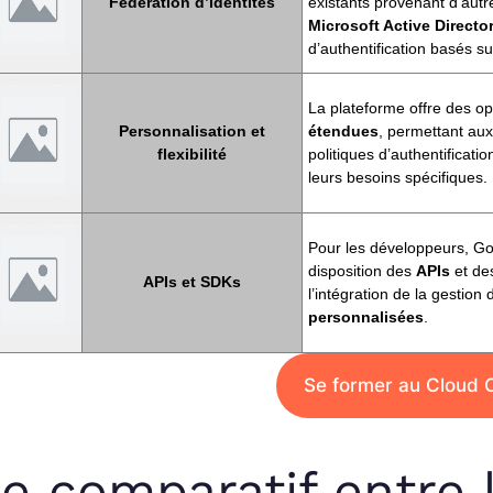
Fédération d’identités
existants provenant d’autre
Microsoft Active Directo
d’authentification basés s
La plateforme offre des o
Personnalisation et
étendues
, permettant aux
flexibilité
politiques d’authentificati
leurs besoins spécifiques.
Pour les développeurs, Go
disposition des
APIs
et d
APIs et SDKs
l’intégration de la gestion
personnalisées
.
Se former au Cloud
e comparatif entre 