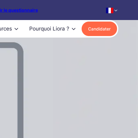
r le questionnaire
urces
Pourquoi Liora ?
Candidater