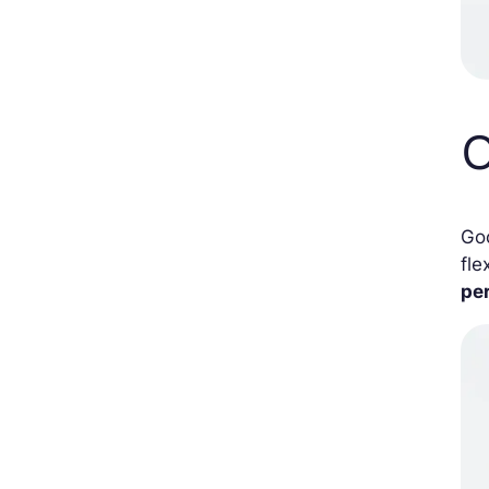
O
Goo
fle
pe