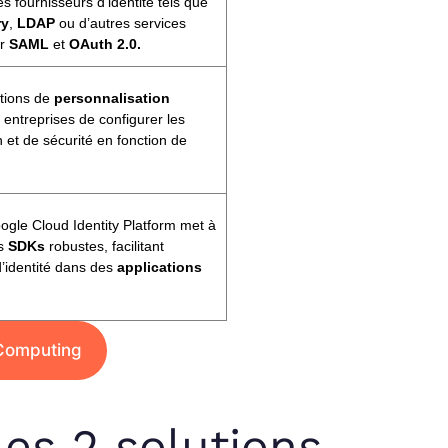
s fournisseurs d’identité tels que
ry
,
LDAP
ou d’autres services
ur
SAML
et
OAuth 2.0.
ptions de
personnalisation
 entreprises de configurer les
on et de sécurité en fonction de
ogle Cloud Identity Platform met à
es
SDKs
robustes, facilitant
 d’identité dans des
applications
 Computing
les 2 solutions