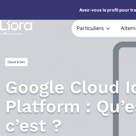
Aller
Avez-vous le profil pour tr
au
contenu
Particuliers
Alter
Cloud & Dev
Google Cloud I
Platform : Qu’
c’est ?