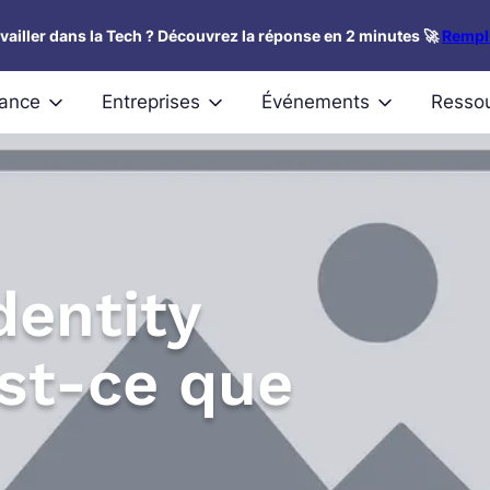
availler dans la Tech ? Découvrez la réponse en 2 minutes 🚀
Rempli
nance
Entreprises
Événements
Resso
dentity
est-ce que