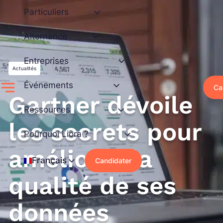
Aller
Particuliers
au
contenu
Alternance
Entreprises
Actualités
Événements
Ca
Gartner dévoile
Ressources
les secrets pour
Pourquoi Liora ?
améliorer la
Français
Candidater
qualité de ses
données