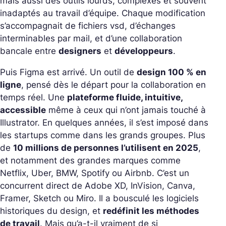
mais aussi des outils lourds, complexes et souvent
inadaptés au travail d’équipe. Chaque modification
s’accompagnait de fichiers vsd, d’échanges
interminables par mail, et d’une collaboration
bancale entre
designers
et
développeurs
.
Puis Figma est arrivé. Un outil de
design 100 % en
ligne
, pensé dès le départ pour la collaboration en
temps réel. Une
plateforme fluide, intuitive,
accessible
même à ceux qui n’ont jamais touché à
Illustrator. En quelques années, il s’est imposé dans
les startups comme dans les grands groupes. Plus
de
10 millions de personnes l’utilisent en 2025
,
et notamment des grandes marques comme
Netflix, Uber, BMW, Spotify ou Airbnb. C’est un
concurrent direct de Adobe XD, InVision, Canva,
Framer, Sketch ou Miro. Il a bousculé les logiciels
historiques du design, et
redéfinit les méthodes
de travail
. Mais qu’a-t-il vraiment de si