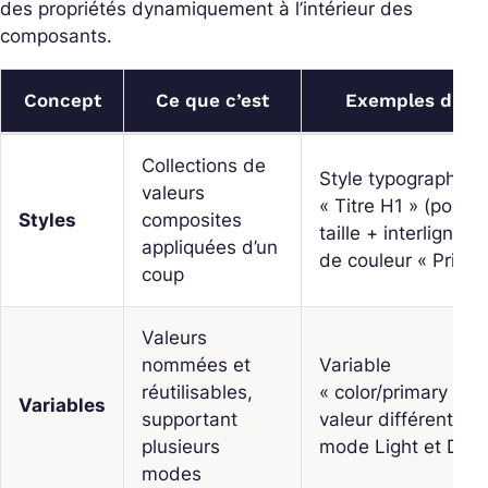
des propriétés dynamiquement à l’intérieur des
composants.
Concept
Ce que c’est
Exemples d’us
Collections de
Style typographiqu
valeurs
« Titre H1 » (police
Styles
composites
taille + interligne), 
appliquées d’un
de couleur « Primai
coup
Valeurs
nommées et
Variable
réutilisables,
« color/primary » a
Variables
supportant
valeur différente e
plusieurs
mode Light et Dark
modes