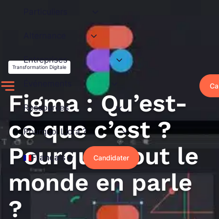
Aller
Particuliers
au
contenu
Alternance
Entreprises
Transformation Digitale
Événements
Ca
Figma : Qu’est-
Ressources
ce que c’est ?
Pourquoi Liora ?
Pourquoi tout le
Français
Candidater
monde en parle
?