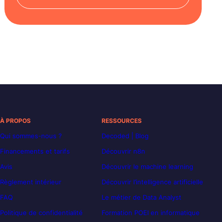
À PROPOS
RESSOURCES
Qui sommes-nous ?
Decoded | Blog
Financements et tarifs
Découvrir n8n
Avis
Découvrir le machine learning
Règlement intérieur
Découvrir l’intelligence artificielle
FAQ
Le métier de Data Analyst
Politique de confidentialité
Formation POEI en informatique