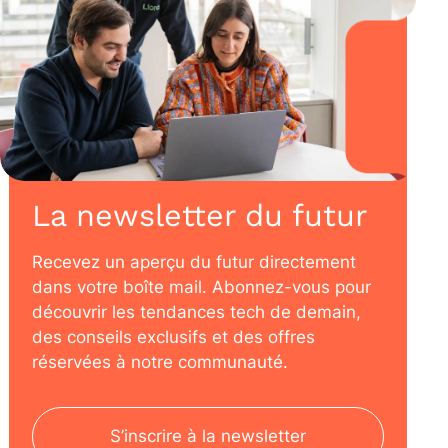
La newsletter du futur
Recevez un aperçu du futur directement
dans votre boîte mail. Abonnez-vous pour
découvrir les tendances tech de demain,
des conseils exclusifs et des offres
réservées à notre communauté.
S’inscrire à la newsletter