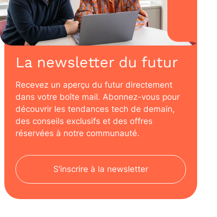
La newsletter du futur
Recevez un aperçu du futur directement
dans votre boîte mail. Abonnez-vous pour
découvrir les tendances tech de demain,
des conseils exclusifs et des offres
réservées à notre communauté.
S’inscrire à la newsletter