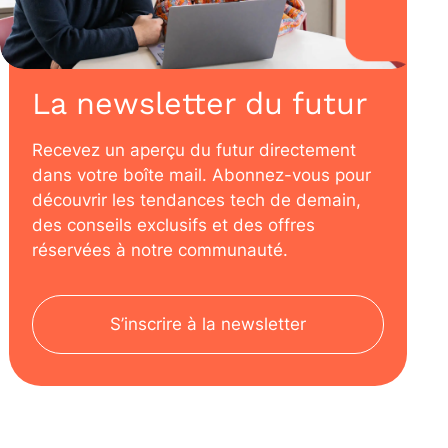
La newsletter du futur
Recevez un aperçu du futur directement
dans votre boîte mail. Abonnez-vous pour
découvrir les tendances tech de demain,
des conseils exclusifs et des offres
réservées à notre communauté.
S’inscrire à la newsletter