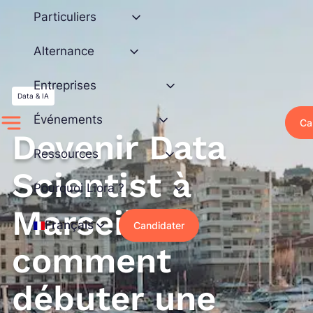
Aller
Particuliers
au
contenu
Alternance
Entreprises
Data & IA
Événements
Ca
Devenir Data
Ressources
Scientist à
Pourquoi Liora ?
Marseille :
Français
Candidater
comment
débuter une