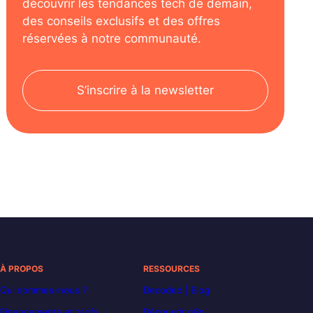
découvrir les tendances tech de demain,
des conseils exclusifs et des offres
réservées à notre communauté.
S’inscrire à la newsletter
À PROPOS
RESSOURCES
Qui sommes-nous ?
Decoded | Blog
Financements et tarifs
Découvrir n8n