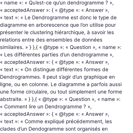
« name »: « Qu’est-ce qu’un dendrogramme ? »,
« acceptedAnswer »: { « @type »: « Answer »,
« text »: « Le Dendrogramme est donc le type de
diagramme en arborescence que l’on utilise pour
présenter le clustering hiérarchique, à savoir les
relations entre des ensembles de données
similaires. » } },{ « @type »: « Question », « name »:
« Les différentes parties d’un dendrogramme »,
« acceptedAnswer »: { « @type »: « Answer »,
« text »: « On distingue différentes formes de
Dendrogrammes. Il peut s’agir d’un graphique en
ligne, ou en colonne. Le diagramme a parfois aussi
une forme circulaire, ou tout simplement une forme
abstraite. » } },{ « @type »: « Question », « name »:
« Comment lire un Dendrogramme ? »,
« acceptedAnswer »: { « @type »: « Answer »,
« text »: « Comme expliqué précédemment, les
clades d’un Dendogramme sont organisés en