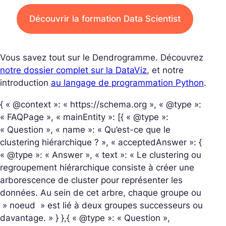
Découvrir la formation Data Scientist
Vous savez tout sur le Dendrogramme. Découvrez
notre dossier complet sur la DataViz
, et notre
introduction
au langage de programmation Python
.
{ « @context »: « https://schema.org », « @type »:
« FAQPage », « mainEntity »: [{ « @type »:
« Question », « name »: « Qu’est-ce que le
clustering hiérarchique ? », « acceptedAnswer »: {
« @type »: « Answer », « text »: « Le clustering ou
regroupement hiérarchique consiste à créer une
arborescence de cluster pour représenter les
données. Au sein de cet arbre, chaque groupe ou
» noeud » est lié à deux groupes successeurs ou
davantage. » } },{ « @type »: « Question »,