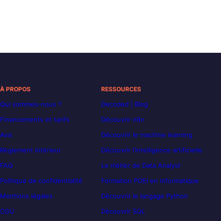
À PROPOS
RESSOURCES
Qui sommes-nous ?
Decoded | Blog
Financements et tarifs
Découvrir n8n
Avis
Découvrir le machine learning
Règlement intérieur
Découvrir l’intelligence artificielle
FAQ
Le métier de Data Analyst
Politique de confidentialité
Formation POEI en informatique
Mentions légales
Découvrir le langage Python
CGU
Découvrir SQL