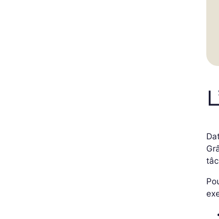
L
Da
Grâ
tâ
Pou
ex