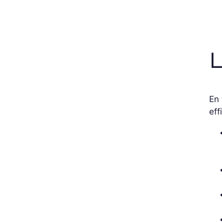
L
En 
eff