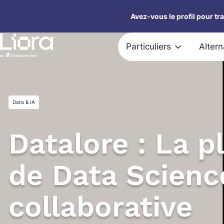
Aller
Avez-vous le profil pour tr
au
contenu
Particuliers
Alter
Data & IA
Datalore : La 
de Data Scienc
collaborative