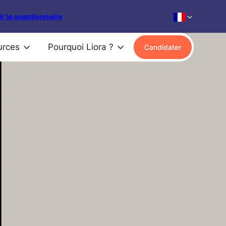
r le questionnaire
urces
Pourquoi Liora ?
Candidater