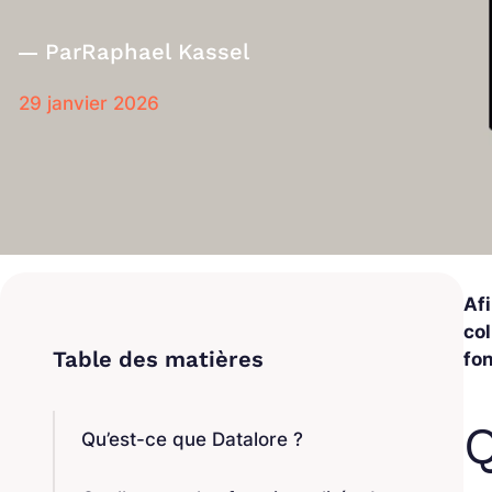
Par
Raphael Kassel
29 janvier 2026
Afi
co
fon
Q
Qu’est-ce que Datalore ?