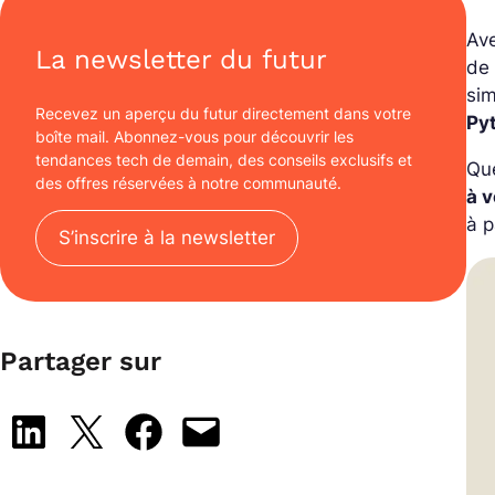
Ave
La newsletter du futur
de 
sim
Recevez un aperçu du futur directement dans votre
Py
boîte mail. Abonnez-vous pour découvrir les
tendances tech de demain, des conseils exclusifs et
Que
des offres réservées à notre communauté.
à 
à p
S’inscrire à la newsletter
Partager sur
Share on LinkedIn
Share on X
Share on Facebook
Email this Page