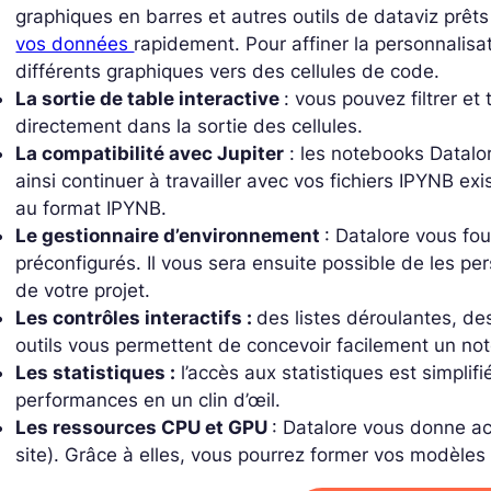
graphiques en barres et autres outils de dataviz prêt
vos données
rapidement. Pour affiner la personnalisa
différent
s graphiques vers des cellules de code.
La sortie de table interactive
: vous pouvez filtrer et
directement dans la sortie des cellules.
La compatibilité avec Jupiter
: les notebooks Datalo
ainsi continuer à travailler avec vos fichiers IPYNB 
au format IPYNB.
Le gestionnaire d’environnement
: Datalore vous fo
préconfigurés. Il vous sera ensuite possible de les p
de votre projet.
Les contrôles interactifs :
des listes déroulantes, de
outils vous permettent de concevoir facilement un not
Les statistiques :
l’accès aux statistiques est simplif
performances en un clin d’œil.
Les ressources CPU et GPU
: Datalore vous donne ac
site). Grâce à elles, vous pourrez former vos modèle