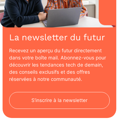
La newsletter du futur
Recevez un aperçu du futur directement
dans votre boîte mail. Abonnez-vous pour
découvrir les tendances tech de demain,
des conseils exclusifs et des offres
réservées à notre communauté.
S’inscrire à la newsletter