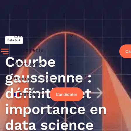
Aller
Particuliers
au
contenu
Alternance
Entreprises
Data & IA
Événements
Ca
Courbe
Ressources
gaussienne :
Pourquoi Liora ?
définition et
Français
Candidater
importance en
data science