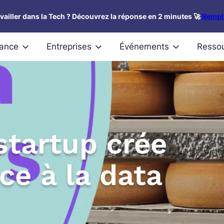
availler dans la Tech ? Découvrez la réponse en 2 minutes 🚀
Rempli
nance
Entreprises
Événements
Resso
tartup crée
ce à la data