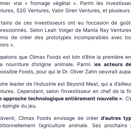
emier vrai « fromage végétal ». Parmi les investis
tures, S2G Ventures, Valor Siren Ventures, et plusieurs
tains de ces investisseurs ont eu l’occasion de goût
pressionnés. Selon Leah Volger de Manta Ray Venture
rmis de créer des prototypes incomparables avec to
hors »
.
pelons que Climax Foods est loin d’être la première en
a nourriture d’origine animale. Parmi l
es acteurs de
ossible Foods, pour qui le Dr. Oliver Zahn oeuvrait aupa
utre leader de l’industrie est Beyond Meat, qui a d’aill
tures. Cependant, selon l’investisseur en chef de la f
e approche technologique entièrement nouvelle »
. C
 épingle du jeu.
l’avenir, Climax Foods envisage de créer
d’autres typ
aditionnellement l’agriculture animale. Ses prochains