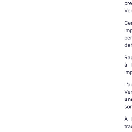
pr
Ven
Cer
im
pe
de
Rap
à l
Imp
L’a
Ven
un
son
À 
tr