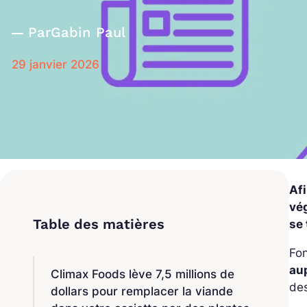
Par
Gabin Paul
29 janvier 2026
Afi
vég
se
Fon
au
Climax Foods lève 7,5 millions de
de
dollars pour remplacer la viande