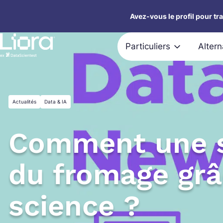
Aller
Avez-vous le profil pour tr
au
contenu
Particuliers
Alter
Actualités
Data & IA
Comment une s
du fromage grâ
science ?