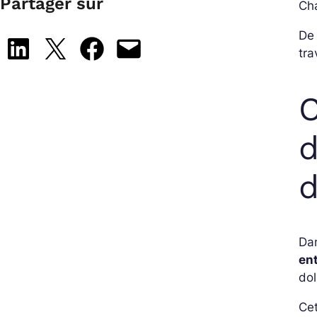
Partager sur
Cha
De
Share on LinkedIn
Share on X
Share on Facebook
Email this Page
tra
C
d
d
Da
en
dol
Ce