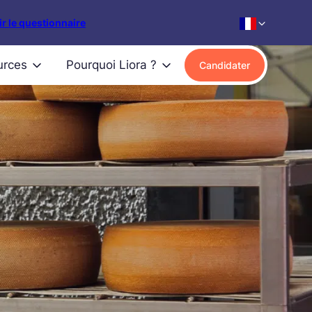
r le questionnaire
urces
Pourquoi Liora ?
Candidater