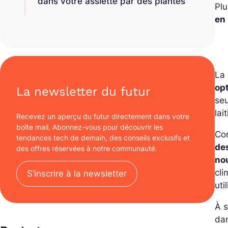
dans votre assiette par des plantes
Plu
en
La 
op
La newsletter du futur
seu
lai
Recevez un aperçu du futur directement dans votre
boîte mail. Abonnez-vous pour découvrir les
Com
tendances tech de demain, des conseils exclusifs et
de
des offres réservées à notre communauté.
no
cli
S’inscrire à la newsletter
uti
À s
dan