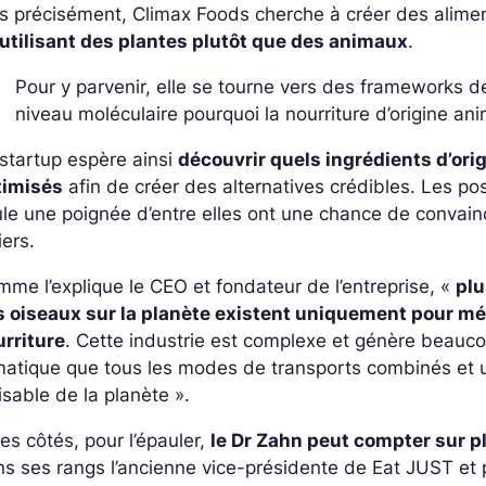
s précisément, Climax Foods cherche à créer des alime
 utilisant des plantes plutôt que des animaux
.
Pour y parvenir, elle se tourne vers des frameworks
niveau moléculaire pourquoi la nourriture d’origine ani
startup espère ainsi
découvrir quels ingrédients d’ori
timisés
afin de créer des alternatives crédibles. Les pos
le une poignée d’entre elles ont une chance de convain
tiers.
me l’explique le CEO et fondateur de l’entreprise, «
pl
s oiseaux sur la planète existent uniquement pour mé
urriture
. Cette industrie est complexe et génère beauc
matique que tous les modes de transports combinés et util
lisable de la planète »
.
es côtés, pour l’épauler,
le Dr Zahn peut compter sur pl
s ses rangs l’ancienne vice-présidente de Eat JUST et