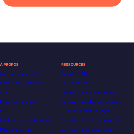
À PROPOS
RESSOURCES
Qui sommes-nous ?
Decoded | Blog
Financements et tarifs
Découvrir n8n
Avis
Découvrir le machine learning
Règlement intérieur
Découvrir l’intelligence artificielle
FAQ
Le métier de Data Analyst
Politique de confidentialité
Formation POEI en informatique
Mentions légales
Découvrir le langage Python