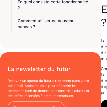
En quoi consiste cette fonctionnalité
E
?
?
Comment utiliser ce nouveau
canvas ?
La 
des
de 
mo
La newsletter du futur
Con
Les
dem
Recevez un aperçu du futur directement dans votre
boîte mail. Abonnez-vous pour découvrir les
d’a
tendances tech de demain, des conseils exclusifs et
pou
des offres réservées à notre communauté.