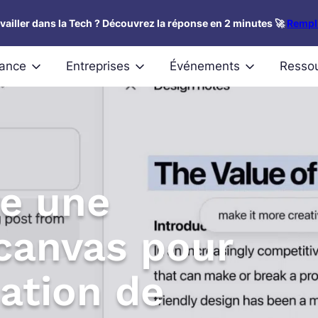
availler dans la Tech ? Découvrez la réponse en 2 minutes 🚀
Rempli
nance
Entreprises
Événements
Resso
re une
 canvas pour
sation de