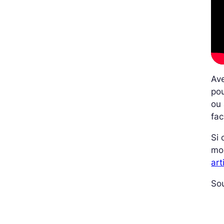
Ave
pou
ou 
fac
Si 
mo
art
So