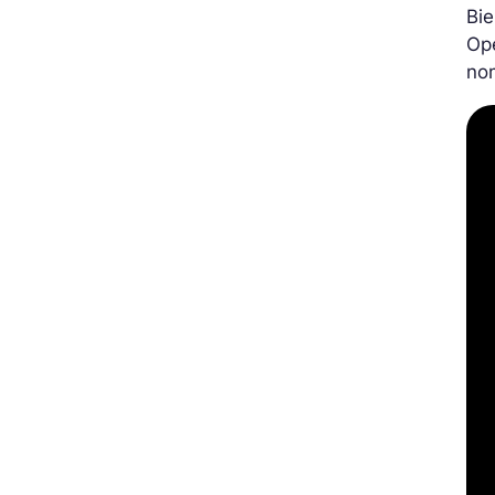
Bie
Ope
no