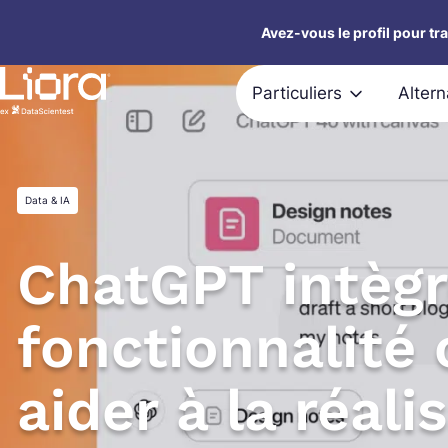
Aller
Avez-vous le profil pour tr
au
contenu
Particuliers
Alter
Data & IA
ChatGPT intèg
fonctionnalité
aider à la réali