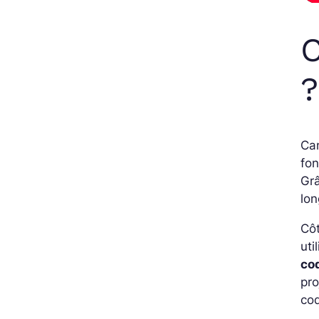
C
?
Can
fon
Gr
lon
Côt
ut
co
pro
co