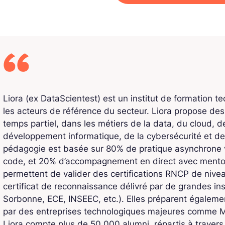
Liora (ex DataScientest) est un institut de formation t
les acteurs de référence du secteur. Liora propose de
temps partiel, dans les métiers de la data, du cloud, de l
développement informatique, de la cybersécurité et de
pédagogie est basée sur 80% de pratique asynchrone v
code, et 20% d’accompagnement en direct avec mentors
permettent de valider des certifications RNCP de niv
certificat de reconnaissance délivré par de grandes ins
Sorbonne, ECE, INSEEC, etc.). Elles préparent également
par des entreprises technologiques majeures comme Mi
Liora compte plus de 50 000 alumni, répartis à traver