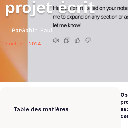
projet écrit
Par
Gabin Paul
7 octobre 2024
Ope
pro
esp
de