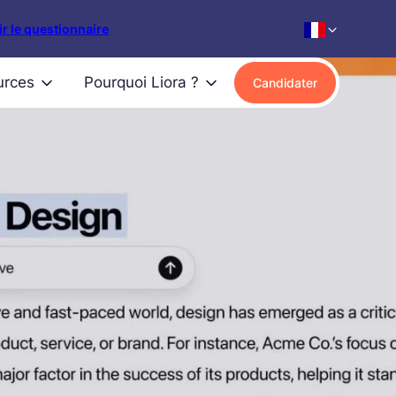
r le questionnaire
urces
Pourquoi Liora ?
Candidater