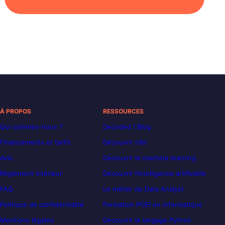
À PROPOS
RESSOURCES
Qui sommes-nous ?
Decoded | Blog
Financements et tarifs
Découvrir n8n
Avis
Découvrir le machine learning
Règlement intérieur
Découvrir l’intelligence artificielle
FAQ
Le métier de Data Analyst
Politique de confidentialité
Formation POEI en informatique
Mentions légales
Découvrir le langage Python