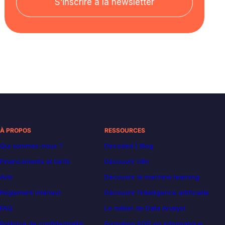
S’inscrire à la newsletter
À PROPOS
RESSOURCES
Qui sommes-nous ?
Decoded | Blog
Financements et tarifs
Découvrir n8n
Avis
Découvrir le machine learning
Règlement intérieur
Découvrir l’intelligence artificielle
FAQ
Le métier de Data Analyst
Politique de confidentialité
Formation POEI en informatique