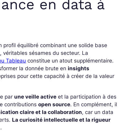
nance en data à
n profil équilibré combinant une solide base
L
, véritables sésames du secteur. La
ou Tableau
constitue un atout supplémentaire.
sformer la donnée brute en
insights
eprises pour cette capacité à créer de la valeur
ée par
une veille active
et la participation à des
e contributions
open source
.
En complément, il
cation claire et la collaboration
, car un data
erts.
La curiosité intellectuelle et la rigueur
.