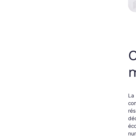
C
m
La 
c
rés
dé
éc
num