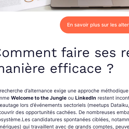
En savoir plus sur les alt
omment faire ses r
anière efficace ?
recherche d’alternance exige une approche méthodique 
omme
Welcome to the Jungle
ou
LinkedIn
restent incon
eautage lors d’événements sectoriels (meetups Dataik
couvrir des opportunités cachées. De nombreuses embau
osystème.
Les candidatures spontanées ciblées, notamm
ériques) qui travaillent avec de grands comptes, peuv