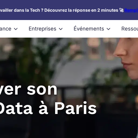
availler dans la Tech ? Découvrez la réponse en 2 minutes 🚀
Rempli
nance
Entreprises
Événements
Resso
er son
ata à Paris