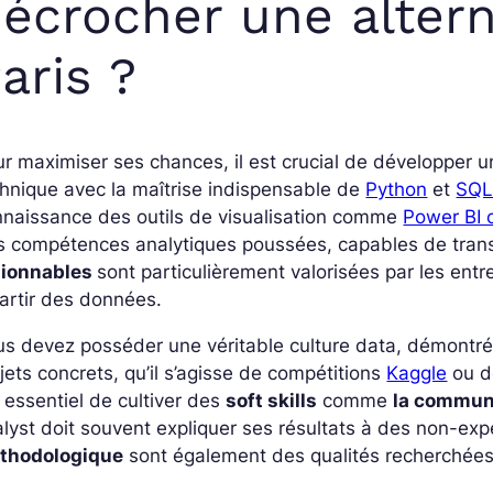
écrocher une alter
aris ?
r maximiser ses chances, il est crucial de développer u
hnique avec la maîtrise indispensable de
Python
et
SQ
nnaissance des outils de visualisation comme
Power BI 
s compétences analytiques poussées, capables de tran
tionnables
sont particulièrement valorisées par les entr
artir des données.
us devez posséder une véritable culture data, démontr
jets concrets, qu’il s’agisse de compétitions
Kaggle
ou d
 essentiel de cultiver des
soft skills
comme
la communi
lyst doit souvent expliquer ses résultats à des non-exp
thodologique
sont également des qualités recherchées