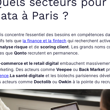
uels secteurs pour
ata à Paris ?
is concentre l’essentiel des besoins en compétences da
ifs tels que
la finance et la fintech
qui recherchent activ
nalyse risque
et de
scoring client
. Les grands noms
les que
Qonto
recrutent en permanence.
-commerce et le retail digital
embauchent massivement
rketing. Des acteurs comme
Veepee
ou
Back Market
pr
ience
.
La santé digitale
et les biotechs parisiennes déve
s acteurs comme
Doctolib
ou
Owkin
à la pointe du rec