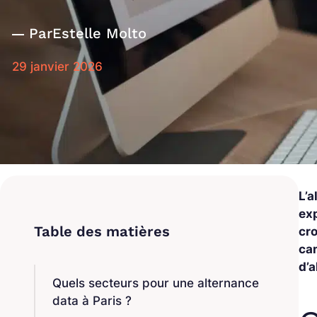
Par
Estelle Molto
29 janvier 2026
L’a
ex
cro
can
d’
Quels secteurs pour une alternance
data à Paris ?