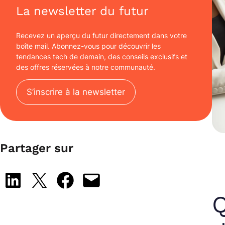
La newsletter du futur
Recevez un aperçu du futur directement dans votre
boîte mail. Abonnez-vous pour découvrir les
tendances tech de demain, des conseils exclusifs et
des offres réservées à notre communauté.
S’inscrire à la newsletter
Partager sur
Share on LinkedIn
Share on X
Share on Facebook
Email this Page
Q