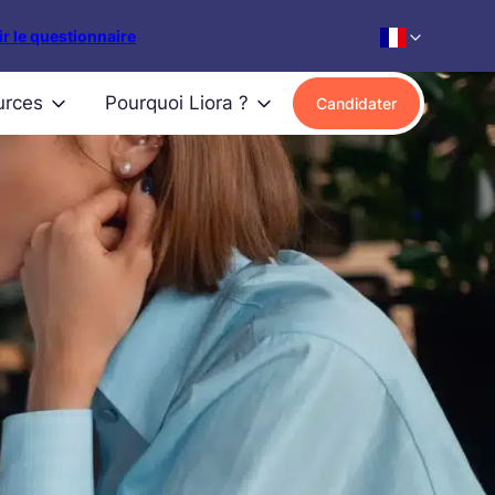
r le questionnaire
urces
Pourquoi Liora ?
Candidater