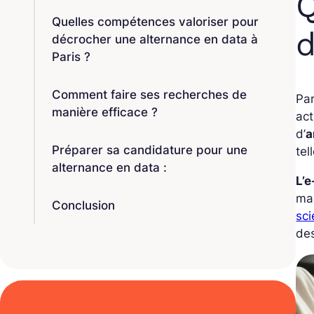
Q
Quelles compétences valoriser pour
d
décrocher une alternance en data à
Paris ?
Comment faire ses recherches de
Par
manière efficace ?
act
d’
a
Préparer sa candidature pour une
tel
alternance en data :
L’e
ma
Conclusion
sc
de