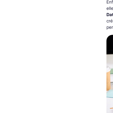
Enf
ell
Dat
cré
per